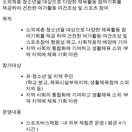
소외계층 청소년을 대상으로 다양한 체육활동 참여기회를
제공하여 건전한 여가활동 여건조성 및 스포츠 참여
목적
소외계층 청소년을 대상으로 다양한 체육활동 참
여기회를 제공 하여 건전한 여가활동 여건조성 및
스포츠참여 형평성 제고, 사회적응적 배양에 기여
지역 사회의 통합화에 기여하고 생활체육 소외 /부
재 지역에 체육 기회 마련
참가대상
유·청소년 및 지역 주민
(학교·분교, 체육시설부재지역, 생활체육참여 소외
지역 등)
지역 사회의 통합화에 기여하고 생활체육 소외 /부
재 지역에 체육 기회 마련
운영내용
스포츠버스체험 : 내·외부 체험존 운영 ( 평균 4~5
시간 )