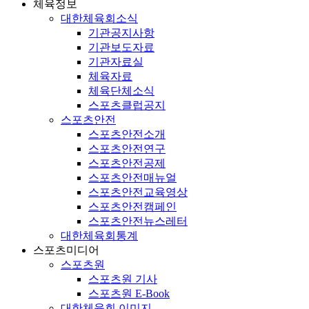
체육정보
대한체육회소식
기관공지사항
기관보도자료
기관자료실
체육자료
체육단체소식
스포츠클럽공지
스포츠안전
스포츠안전소개
스포츠안전연구
스포츠안전공제
스포츠안전매뉴얼
스포츠안전교육영상
스포츠안전캠페인
스포츠안전뉴스레터
대한체육회통계
스포츠미디어
스포츠원
스포츠원 기사
스포츠원 E-Book
대한체육회 이미지