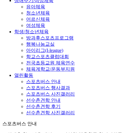
생애주기/여성체육
유아체육
청소년체육
어르신체육
여성체육
학생/청소년체육
방과후스포츠프로그램
행복나눔교실
아이리그(I-league)
학교스포츠클럽대회
전국초등교원 체육연수
체육계학교/운동부지원
열린활동
스포츠버스 안내
스포츠버스 행사결과
스포츠버스 사진갤러리
선수촌견학 안내
선수촌견학 후기
선수촌견학 사진갤러리
스포츠버스 안내