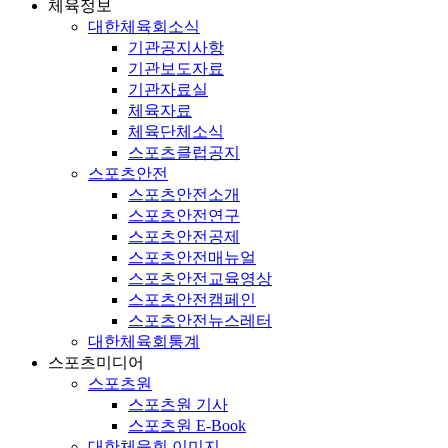
체육정보
대한체육회소식
기관공지사항
기관보도자료
기관자료실
체육자료
체육단체소식
스포츠클럽공지
스포츠안전
스포츠안전소개
스포츠안전연구
스포츠안전공제
스포츠안전매뉴얼
스포츠안전교육영상
스포츠안전캠페인
스포츠안전뉴스레터
대한체육회통계
스포츠미디어
스포츠원
스포츠원 기사
스포츠원 E-Book
대한체육회 이미지