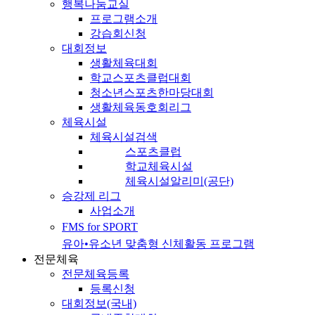
행복나눔교실
프로그램소개
강습회신청
대회정보
생활체육대회
학교스포츠클럽대회
청소년스포츠한마당대회
생활체육동호회리그
체육시설
체육시설검색
스포츠클럽
학교체육시설
체육시설알리미(공단)
승강제 리그
사업소개
FMS for SPORT
유아•유소년 맞춤형 신체활동 프로그램
전문체육
전문체육등록
등록신청
대회정보(국내)