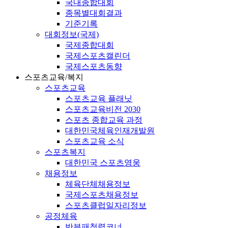
국내종합대회
종목별대회결과
기준기록
대회정보(국제)
국제종합대회
국제스포츠캘린더
국제스포츠동향
스포츠교육/복지
스포츠교육
스포츠교육 플래닛
스포츠교육비전 2030
스포츠 종합교육 과정
대한민국체육인재개발원
스포츠교육 소식
스포츠복지
대한민국 스포츠영웅
채용정보
체육단체채용정보
국제스포츠채용정보
스포츠클럽일자리정보
공정체육
반부패청렴코너