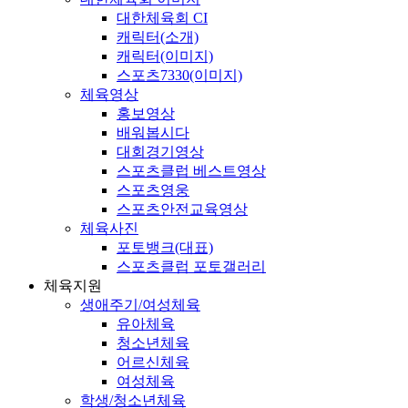
대한체육회 CI
캐릭터(소개)
캐릭터(이미지)
스포츠7330(이미지)
체육영상
홍보영상
배워봅시다
대회경기영상
스포츠클럽 베스트영상
스포츠영웅
스포츠안전교육영상
체육사진
포토뱅크(대표)
스포츠클럽 포토갤러리
체육지원
생애주기/여성체육
유아체육
청소년체육
어르신체육
여성체육
학생/청소년체육