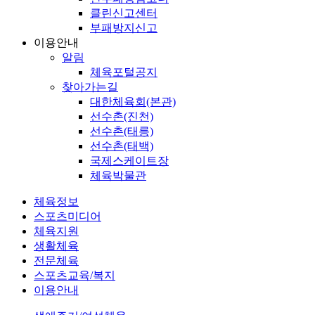
클린신고센터
부패방지신고
이용안내
알림
체육포털공지
찾아가는길
대한체육회(본관)
선수촌(진천)
선수촌(태릉)
선수촌(태백)
국제스케이트장
체육박물관
체육정보
스포츠미디어
체육지원
생활체육
전문체육
스포츠교육/복지
이용안내