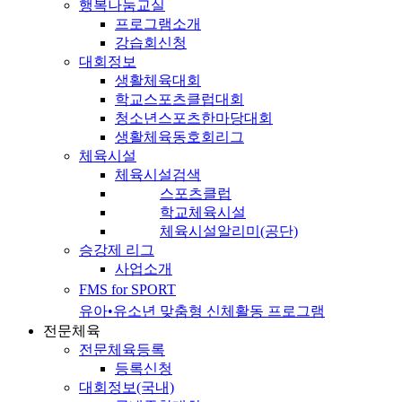
행복나눔교실
프로그램소개
강습회신청
대회정보
생활체육대회
학교스포츠클럽대회
청소년스포츠한마당대회
생활체육동호회리그
체육시설
체육시설검색
스포츠클럽
학교체육시설
체육시설알리미(공단)
승강제 리그
사업소개
FMS for SPORT
유아•유소년 맞춤형 신체활동 프로그램
전문체육
전문체육등록
등록신청
대회정보(국내)