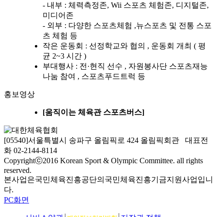
- 내부 : 체력측정존, Wii 스포츠 체험존, 디지털존,
미디어존
- 외부 : 다양한 스포츠체험 ,뉴스포츠 및 전통 스포
츠 체험 등
작은 운동회 : 선정학교와 협의 , 운동회 개최 ( 평
균 2~3 시간 )
부대행사 : 전·현직 선수 , 자원봉사단 스포츠재능
나눔 참여 , 스포츠푸드트럭 등
홍보영상
[움직이는 체육관 스포츠버스]
[05540]서울특별시 송파구 올림픽로 424 올림픽회관 대표전
화 02-2144-8114
Copyrightⓒ2016 Korean Sport & Olympic Committee. all rights
reserved.
본사업은국민체육진흥공단의국민체육진흥기금지원사업입니
다.
PC화면