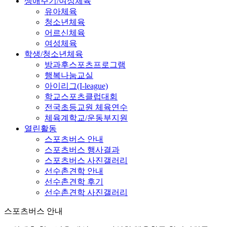
생애주기/여성체육
유아체육
청소년체육
어르신체육
여성체육
학생/청소년체육
방과후스포츠프로그램
행복나눔교실
아이리그(I-league)
학교스포츠클럽대회
전국초등교원 체육연수
체육계학교/운동부지원
열린활동
스포츠버스 안내
스포츠버스 행사결과
스포츠버스 사진갤러리
선수촌견학 안내
선수촌견학 후기
선수촌견학 사진갤러리
스포츠버스 안내