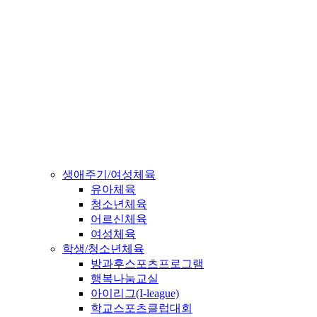
생애주기/여성체육
유아체육
청소년체육
어르신체육
여성체육
학생/청소년체육
방과후스포츠프로그램
행복나눔교실
아이리그(I-league)
학교스포츠클럽대회