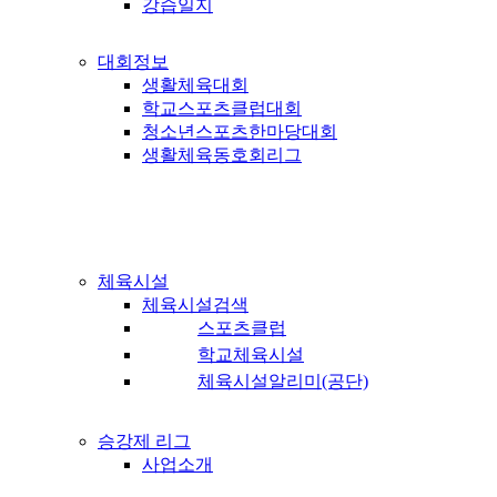
강습일지
대회정보
생활체육대회
학교스포츠클럽대회
청소년스포츠한마당대회
생활체육동호회리그
체육시설
체육시설검색
스포츠클럽
학교체육시설
체육시설알리미(공단)
승강제 리그
사업소개