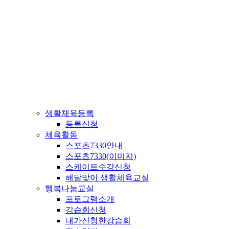
생활체육등록
등록신청
체육활동
스포츠7330안내
스포츠7330(이미지)
스케이트수강신청
해달맞이 생활체육교실
행복나눔교실
프로그램소개
강습회신청
내가신청한강습회