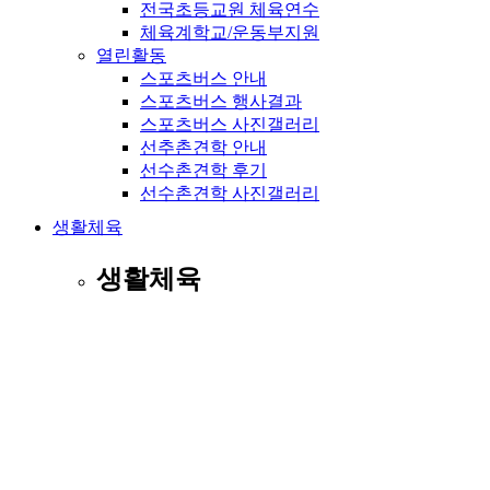
전국초등교원 체육연수
체육계학교/운동부지원
열린활동
스포츠버스 안내
스포츠버스 행사결과
스포츠버스 사진갤러리
선추촌견학 안내
선수촌견학 후기
선수촌견학 사진갤러리
생활체육
생활체육