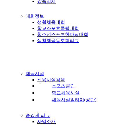
강습일지
대회정보
생활체육대회
학교스포츠클럽대회
청소년스포츠한마당대회
생활체육동호회리그
체육시설
체육시설검색
스포츠클럽
학교체육시설
체육시설알리미(공단)
승강제 리그
사업소개