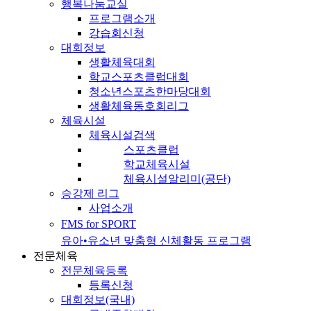
행복나눔교실
프로그램소개
강습회신청
대회정보
생활체육대회
학교스포츠클럽대회
청소년스포츠한마당대회
생활체육동호회리그
체육시설
체육시설검색
스포츠클럽
학교체육시설
체육시설알리미(공단)
승강제 리그
사업소개
FMS for SPORT
유아•유소년 맞춤형 신체활동 프로그램
전문체육
전문체육등록
등록신청
대회정보(국내)