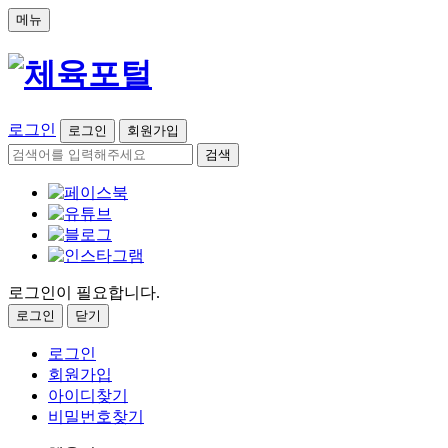
메뉴
로그인
로그인
회원가입
검색
로그인이 필요합니다.
로그인
닫기
로그인
회원가입
아이디찾기
비밀번호찾기