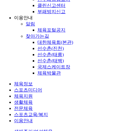
클린신고센터
부패방지신고
이용안내
알림
체육포털공지
찾아가는길
대한체육회(본관)
선수촌(진천)
선수촌(태릉)
선수촌(태백)
국제스케이트장
체육박물관
체육정보
스포츠미디어
체육지원
생활체육
전문체육
스포츠교육/복지
이용안내