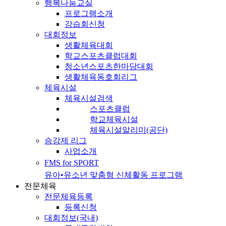
행복나눔교실
프로그램소개
강습회신청
대회정보
생활체육대회
학교스포츠클럽대회
청소년스포츠한마당대회
생활체육동호회리그
체육시설
체육시설검색
스포츠클럽
학교체육시설
체육시설알리미(공단)
승강제 리그
사업소개
FMS for SPORT
유아•유소년 맞춤형 신체활동 프로그램
전문체육
전문체육등록
등록신청
대회정보(국내)