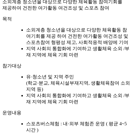
소외계층 청소년을 대상으로 다양한 체육활동 참여기회를
제공하여 건전한 여가활동 여건조성 및 스포츠 참여
목적
소외계층 청소년을 대상으로 다양한 체육활동 참
여기회를 제공 하여 건전한 여가활동 여건조성 및
스포츠참여 형평성 제고, 사회적응적 배양에 기여
지역 사회의 통합화에 기여하고 생활체육 소외 /부
재 지역에 체육 기회 마련
참가대상
유·청소년 및 지역 주민
(학교·분교, 체육시설부재지역, 생활체육참여 소외
지역 등)
지역 사회의 통합화에 기여하고 생활체육 소외 /부
재 지역에 체육 기회 마련
운영내용
스포츠버스체험 : 내·외부 체험존 운영 ( 평균 4~5
시간 )