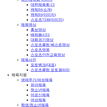
대한체육회 CI
캐릭터(소개)
캐릭터(이미지)
스포츠7330(이미지)
체육영상
홍보영상
배워봅시다
대회경기영상
스포츠클럽 베스트영상
스포츠영웅
스포츠안전교육영상
체육사진
포토뱅크(대표)
스포츠클럽 포토갤러리
체육지원
생애주기/여성체육
유아체육
청소년체육
어르신체육
여성체육
학생/청소년체육