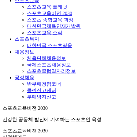
스포츠교육
스포츠교육 플래닛
스포츠교육비전 2030
스포츠 종합교육 과정
대한민국체육인재개발원
스포츠교육 소식
스포츠복지
대한민국 스포츠영웅
채용정보
체육단체채용정보
국제스포츠채용정보
스포츠클럽일자리정보
공정체육
반부패청렴코너
클린신고센터
부패방지신고
스포츠교육비전 2030
건강한 공동체 발전에 기여하는 스포츠인 육성
스포츠교육비전 2030