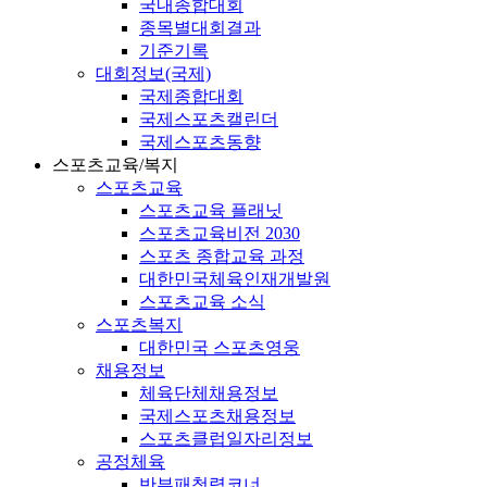
국내종합대회
종목별대회결과
기준기록
대회정보(국제)
국제종합대회
국제스포츠캘린더
국제스포츠동향
스포츠교육/복지
스포츠교육
스포츠교육 플래닛
스포츠교육비전 2030
스포츠 종합교육 과정
대한민국체육인재개발원
스포츠교육 소식
스포츠복지
대한민국 스포츠영웅
채용정보
체육단체채용정보
국제스포츠채용정보
스포츠클럽일자리정보
공정체육
반부패청렴코너