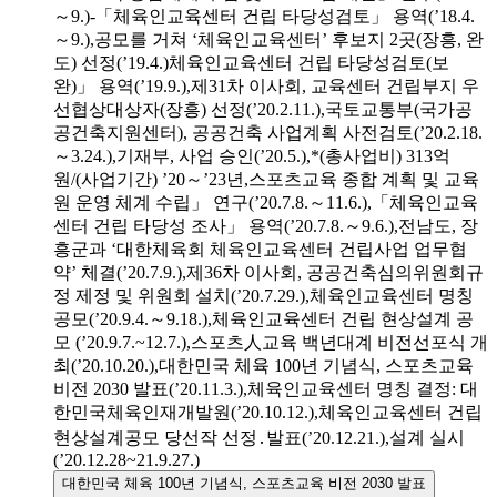
대한민국 체육 100년 기념식, 스포츠교육 비전 2030 발표