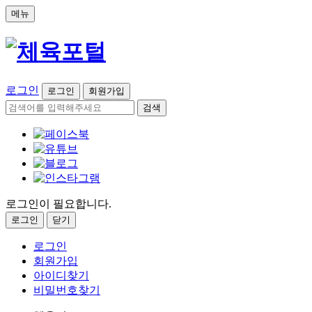
메뉴
로그인
로그인
회원가입
검색
로그인이 필요합니다.
로그인
닫기
로그인
회원가입
아이디찾기
비밀번호찾기