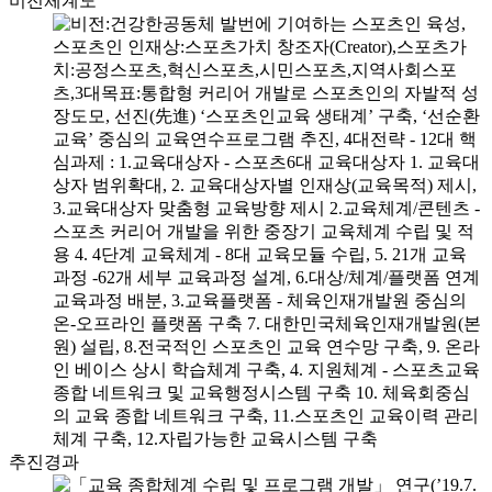
비전체계도
추진경과