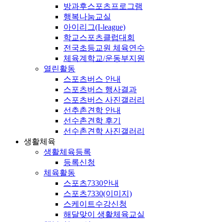
방과후스포츠프로그램
행복나눔교실
아이리그(I-league)
학교스포츠클럽대회
전국초등교원 체육연수
체육계학교/운동부지원
열린활동
스포츠버스 안내
스포츠버스 행사결과
스포츠버스 사진갤러리
선추촌견학 안내
선수촌견학 후기
선수촌견학 사진갤러리
생활체육
생활체육등록
등록신청
체육활동
스포츠7330안내
스포츠7330(이미지)
스케이트수강신청
해달맞이 생활체육교실