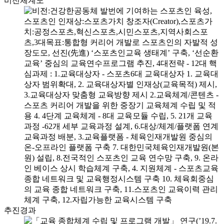
비전체계도
추진경과