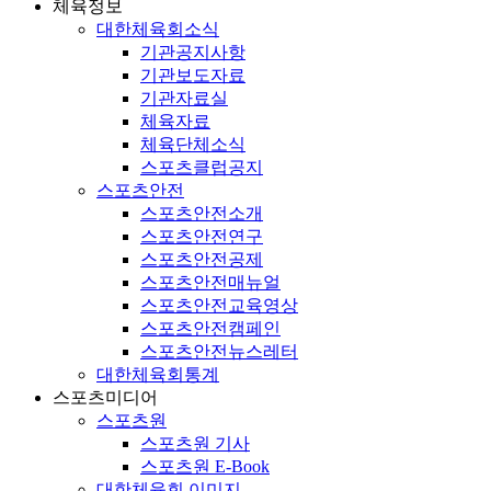
체육정보
대한체육회소식
기관공지사항
기관보도자료
기관자료실
체육자료
체육단체소식
스포츠클럽공지
스포츠안전
스포츠안전소개
스포츠안전연구
스포츠안전공제
스포츠안전매뉴얼
스포츠안전교육영상
스포츠안전캠페인
스포츠안전뉴스레터
대한체육회통계
스포츠미디어
스포츠원
스포츠원 기사
스포츠원 E-Book
대한체육회 이미지