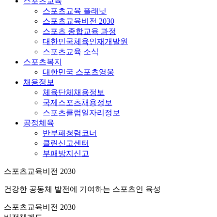
스포츠교육
스포츠교육 플래닛
스포츠교육비전 2030
스포츠 종합교육 과정
대한민국체육인재개발원
스포츠교육 소식
스포츠복지
대한민국 스포츠영웅
채용정보
체육단체채용정보
국제스포츠채용정보
스포츠클럽일자리정보
공정체육
반부패청렴코너
클린신고센터
부패방지신고
스포츠교육비전 2030
건강한 공동체 발전에 기여하는 스포츠인 육성
스포츠교육비전 2030