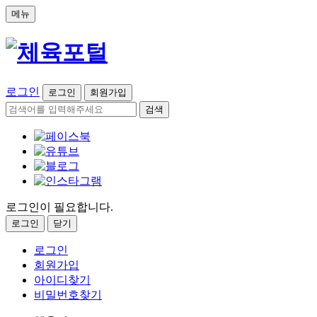
메뉴
로그인
로그인
회원가입
검색
로그인이 필요합니다.
로그인
닫기
로그인
회원가입
아이디찾기
비밀번호찾기