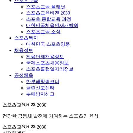
스포츠교육
스포츠교육 플래닛
스포츠교육비전 2030
스포츠 종합교육 과정
대한민국체육인재개발원
스포츠교육 소식
스포츠복지
대한민국 스포츠영웅
채용정보
체육단체채용정보
국제스포츠채용정보
스포츠클럽일자리정보
공정체육
반부패청렴코너
클린신고센터
부패방지신고
스포츠교육비전 2030
건강한 공동체 발전에 기여하는 스포츠인 육성
스포츠교육비전 2030