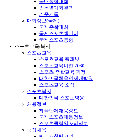
국내종합대회
종목별대회결과
기준기록
대회정보(국제)
국제종합대회
국제스포츠캘린더
국제스포츠동향
스포츠교육/복지
스포츠교육
스포츠교육 플래닛
스포츠교육비전 2030
스포츠 종합교육 과정
대한민국체육인재개발원
스포츠교육 소식
스포츠복지
대한민국 스포츠영웅
채용정보
체육단체채용정보
국제스포츠채용정보
스포츠클럽일자리정보
공정체육
반부패청렴코너