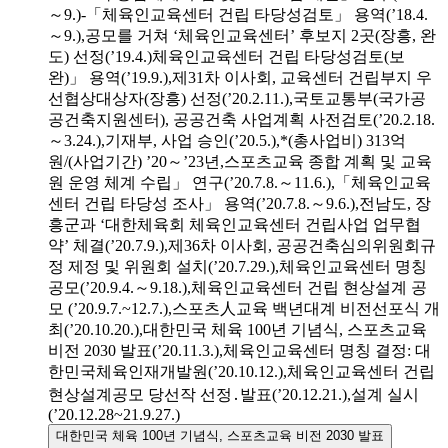
대한민국 체육 100년 기념식, 스포츠교육 비전 2030 발표