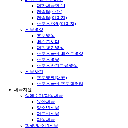
대한체육회 CI
캐릭터(소개)
캐릭터(이미지)
스포츠7330(이미지)
체육영상
홍보영상
배워봅시다
대회경기영상
스포츠클럽 베스트영상
스포츠영웅
스포츠안전교육영상
체육사진
포토뱅크(대표)
스포츠클럽 포토갤러리
체육지원
생애주기/여성체육
유아체육
청소년체육
어르신체육
여성체육
학생/청소년체육