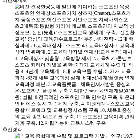
비전체계도
추진경과