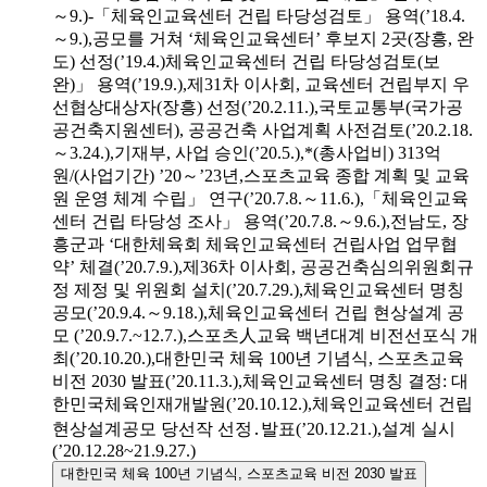
대한민국 체육 100년 기념식, 스포츠교육 비전 2030 발표