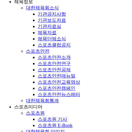
체육정보
대한체육회소식
기관공지사항
기관보도자료
기관자료실
체육자료
체육단체소식
스포츠클럽공지
스포츠안전
스포츠안전소개
스포츠안전연구
스포츠안전공제
스포츠안전매뉴얼
스포츠안전교육영상
스포츠안전캠페인
스포츠안전뉴스레터
대한체육회통계
스포츠미디어
스포츠원
스포츠원 기사
스포츠원 E-Book
대한체육회 이미지