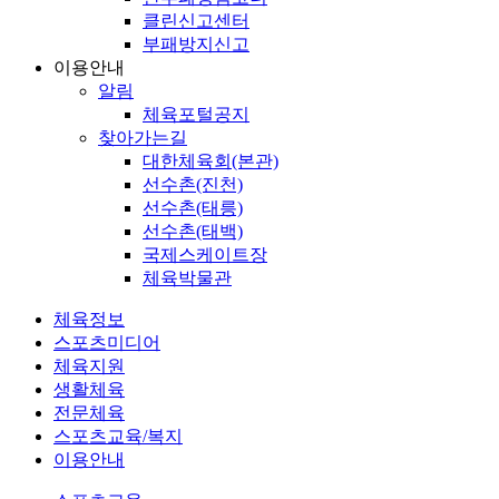
클린신고센터
부패방지신고
이용안내
알림
체육포털공지
찾아가는길
대한체육회(본관)
선수촌(진천)
선수촌(태릉)
선수촌(태백)
국제스케이트장
체육박물관
체육정보
스포츠미디어
체육지원
생활체육
전문체육
스포츠교육/복지
이용안내