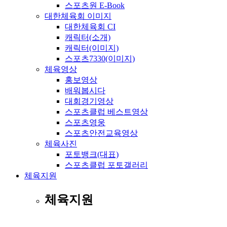
스포츠원 E-Book
대한체육회 이미지
대한체육회 CI
캐릭터(소개)
캐릭터(이미지)
스포츠7330(이미지)
체육영상
홍보영상
배워봅시다
대회경기영상
스포츠클럽 베스트영상
스포츠영웅
스포츠안전교육영상
체육사진
포토뱅크(대표)
스포츠클럽 포토갤러리
체육지원
체육지원