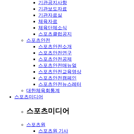
기관공지사항
기관보도자료
기관자료실
체육자료
체육단체소식
스포츠클럽공지
스포츠안전
스포츠안전소개
스포츠안전연구
스포츠안전공제
스포츠안전매뉴얼
스포츠안전교육영상
스포츠안전캠페인
스포츠안전뉴스레터
대한체육회통계
스포츠미디어
스포츠미디어
스포츠원
스포츠원 기사