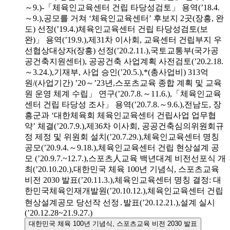
대한민국 체육 100년 기념식, 스포츠교육 비전 2030 발표