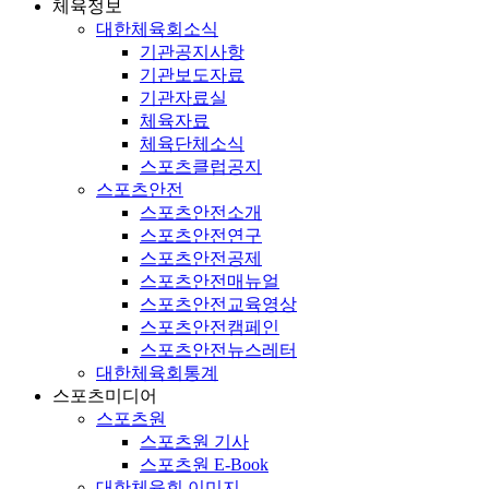
체육정보
대한체육회소식
기관공지사항
기관보도자료
기관자료실
체육자료
체육단체소식
스포츠클럽공지
스포츠안전
스포츠안전소개
스포츠안전연구
스포츠안전공제
스포츠안전매뉴얼
스포츠안전교육영상
스포츠안전캠페인
스포츠안전뉴스레터
대한체육회통계
스포츠미디어
스포츠원
스포츠원 기사
스포츠원 E-Book
대한체육회 이미지