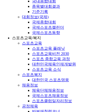
국내종합대회
종목별대회결과
기준기록
대회정보(국제)
국제종합대회
국제스포츠캘린더
국제스포츠동향
스포츠교육/복지
스포츠교육
스포츠교육 플래닛
스포츠교육비전 2030
스포츠 종합교육 과정
대한민국체육인재개발원
스포츠교육 소식
스포츠복지
대한민국 스포츠영웅
채용정보
체육단체채용정보
국제스포츠채용정보
스포츠클럽일자리정보
공정체육
반부패청렴코너