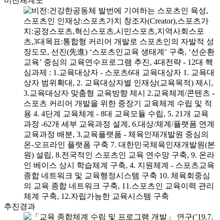
비전체계도
추진경과