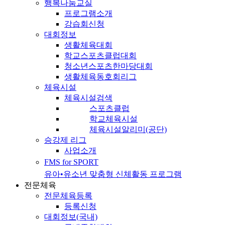
행복나눔교실
프로그램소개
강습회신청
대회정보
생활체육대회
학교스포츠클럽대회
청소년스포츠한마당대회
생활체육동호회리그
체육시설
체육시설검색
스포츠클럽
학교체육시설
체육시설알리미(공단)
승강제 리그
사업소개
FMS for SPORT
유아•유소년 맞춤형 신체활동 프로그램
전문체육
전문체육등록
등록신청
대회정보(국내)