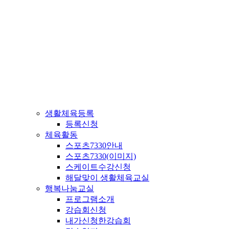
생활체육등록
등록신청
체육활동
스포츠7330안내
스포츠7330(이미지)
스케이트수강신청
해달맞이 생활체육교실
행복나눔교실
프로그램소개
강습회신청
내가신청한강습회