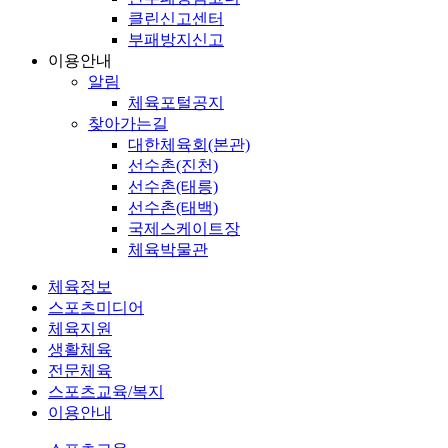
클린신고센터
부패방지신고
이용안내
알림
체육포털공지
찾아가는길
대한체육회(본관)
선수촌(진천)
선수촌(태릉)
선수촌(태백)
국제스케이트장
체육박물관
체육정보
스포츠미디어
체육지원
생활체육
전문체육
스포츠교육/복지
이용안내