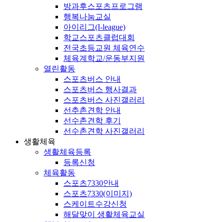
방과후스포츠프로그램
행복나눔교실
아이리그(I-league)
학교스포츠클럽대회
전국초등교원 체육연수
체육계학교/운동부지원
열린활동
스포츠버스 안내
스포츠버스 행사결과
스포츠버스 사진갤러리
선추촌견학 안내
선수촌견학 후기
선수촌견학 사진갤러리
생활체육
생활체육등록
등록신청
체육활동
스포츠7330안내
스포츠7330(이미지)
스케이트수강신청
해달맞이 생활체육교실