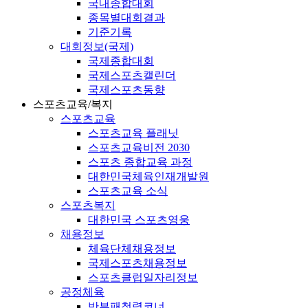
국내종합대회
종목별대회결과
기준기록
대회정보(국제)
국제종합대회
국제스포츠캘린더
국제스포츠동향
스포츠교육/복지
스포츠교육
스포츠교육 플래닛
스포츠교육비전 2030
스포츠 종합교육 과정
대한민국체육인재개발원
스포츠교육 소식
스포츠복지
대한민국 스포츠영웅
채용정보
체육단체채용정보
국제스포츠채용정보
스포츠클럽일자리정보
공정체육
반부패청렴코너