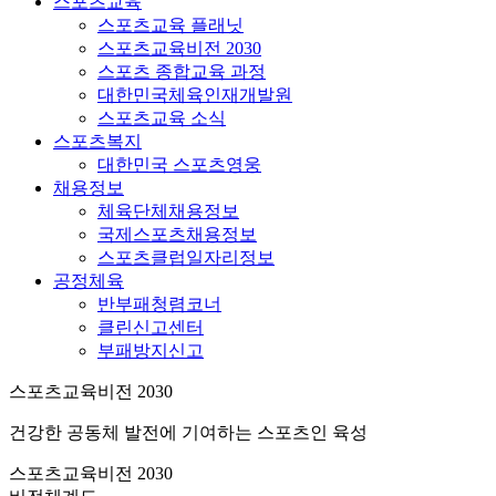
스포츠교육
스포츠교육 플래닛
스포츠교육비전 2030
스포츠 종합교육 과정
대한민국체육인재개발원
스포츠교육 소식
스포츠복지
대한민국 스포츠영웅
채용정보
체육단체채용정보
국제스포츠채용정보
스포츠클럽일자리정보
공정체육
반부패청렴코너
클린신고센터
부패방지신고
스포츠교육비전 2030
건강한 공동체 발전에 기여하는 스포츠인 육성
스포츠교육비전 2030