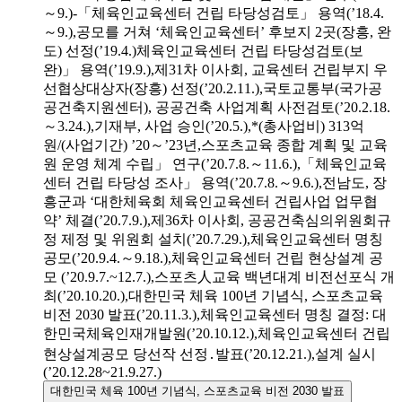
대한민국 체육 100년 기념식, 스포츠교육 비전 2030 발표