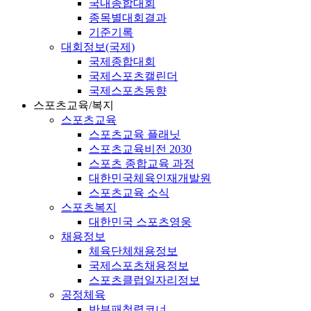
국내종합대회
종목별대회결과
기준기록
대회정보(국제)
국제종합대회
국제스포츠캘린더
국제스포츠동향
스포츠교육/복지
스포츠교육
스포츠교육 플래닛
스포츠교육비전 2030
스포츠 종합교육 과정
대한민국체육인재개발원
스포츠교육 소식
스포츠복지
대한민국 스포츠영웅
채용정보
체육단체채용정보
국제스포츠채용정보
스포츠클럽일자리정보
공정체육
반부패청렴코너