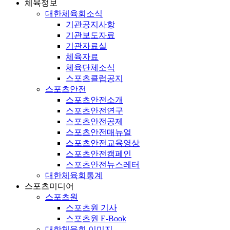
체육정보
대한체육회소식
기관공지사항
기관보도자료
기관자료실
체육자료
체육단체소식
스포츠클럽공지
스포츠안전
스포츠안전소개
스포츠안전연구
스포츠안전공제
스포츠안전매뉴얼
스포츠안전교육영상
스포츠안전캠페인
스포츠안전뉴스레터
대한체육회통계
스포츠미디어
스포츠원
스포츠원 기사
스포츠원 E-Book
대한체육회 이미지