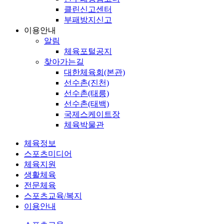
클린신고센터
부패방지신고
이용안내
알림
체육포털공지
찾아가는길
대한체육회(본관)
선수촌(진천)
선수촌(태릉)
선수촌(태백)
국제스케이트장
체육박물관
체육정보
스포츠미디어
체육지원
생활체육
전문체육
스포츠교육/복지
이용안내