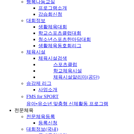
행복나눔교실
프로그램소개
강습회신청
대회정보
생활체육대회
학교스포츠클럽대회
청소년스포츠한마당대회
생활체육동호회리그
체육시설
체육시설검색
스포츠클럽
학교체육시설
체육시설알리미(공단)
승강제 리그
사업소개
FMS for SPORT
유아•유소년 맞춤형 신체활동 프로그램
전문체육
전문체육등록
등록신청
대회정보(국내)