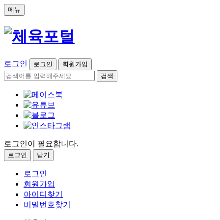
메뉴
로그인
로그인
회원가입
검색
로그인이 필요합니다.
로그인
닫기
로그인
회원가입
아이디찾기
비밀번호찾기