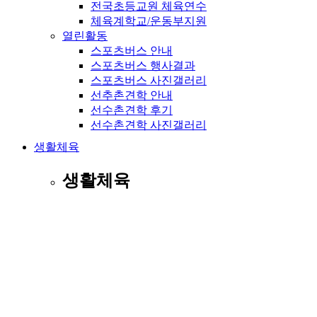
전국초등교원 체육연수
체육계학교/운동부지원
열린활동
스포츠버스 안내
스포츠버스 행사결과
스포츠버스 사진갤러리
선추촌견학 안내
선수촌견학 후기
선수촌견학 사진갤러리
생활체육
생활체육