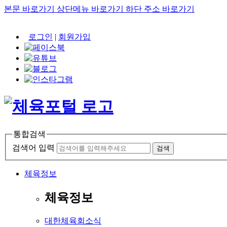
본문 바로가기
상단메뉴 바로가기
하단 주소 바로가기
로그인
|
회원가입
통합검색
검색어 입력
검색
체육정보
체육정보
대한체육회소식