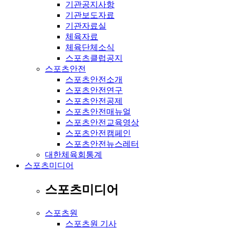
기관공지사항
기관보도자료
기관자료실
체육자료
체육단체소식
스포츠클럽공지
스포츠안전
스포츠안전소개
스포츠안전연구
스포츠안전공제
스포츠안전매뉴얼
스포츠안전교육영상
스포츠안전캠페인
스포츠안전뉴스레터
대한체육회통계
스포츠미디어
스포츠미디어
스포츠원
스포츠원 기사