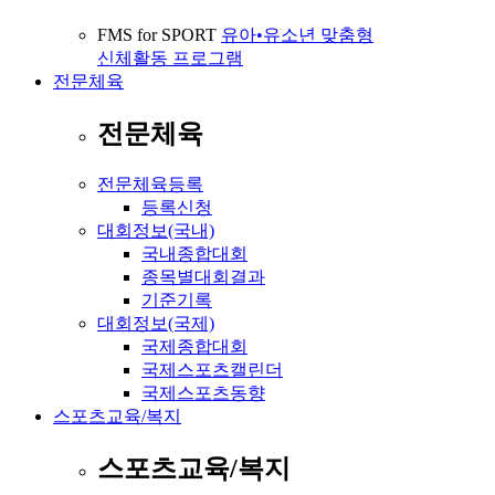
FMS for SPORT
유아•유소년 맞춤형
신체활동 프로그램
전문체육
전문체육
전문체육등록
등록신청
대회정보(국내)
국내종합대회
종목별대회결과
기준기록
대회정보(국제)
국제종합대회
국제스포츠캘린더
국제스포츠동향
스포츠교육/복지
스포츠교육/복지