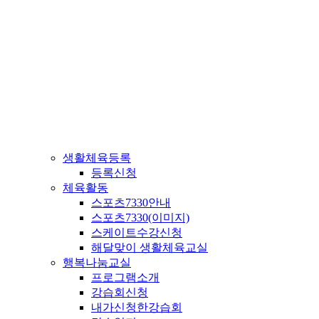
생활체육등록
등록신청
체육활동
스포츠7330안내
스포츠7330(이미지)
스케이트수강신청
해달맞이 생활체육교실
행복나눔교실
프로그램소개
강습회신청
내가신청한강습회