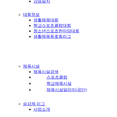
강습일지
대회정보
생활체육대회
학교스포츠클럽대회
청소년스포츠한마당대회
생활체육동호회리그
체육시설
체육시설검색
스포츠클럽
학교체육시설
체육시설알리미(공단)
승강제 리그
사업소개