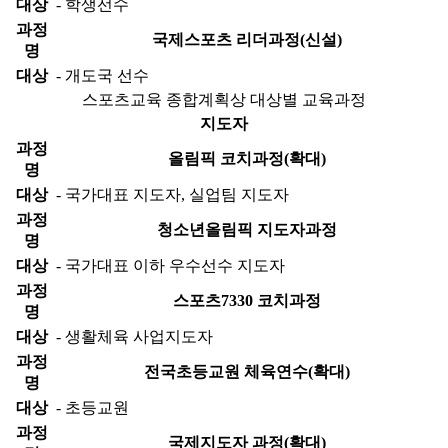
대상
- 학생선수
과정
국제스포츠 리더과정(신설)
명
대상
- 개도국 선수
스포츠교육 종합계획상 대상별 교육과정
지도자
과정
올림픽 코치과정(확대)
명
대상
- 국가대표 지도자, 실업팀 지도자
과정
청소년올림픽 지도자과정
명
대상
- 국가대표 이하 우수선수 지도자
과정
스포츠7330 코치과정
명
대상
- 생활체육 사업지도자
과정
전국초등교원 체육연수(확대)
명
대상
- 초등교원
과정
국제지도자 과정(확대)