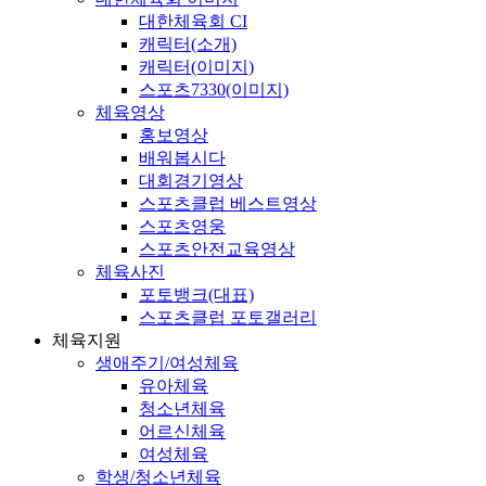
대한체육회 CI
캐릭터(소개)
캐릭터(이미지)
스포츠7330(이미지)
체육영상
홍보영상
배워봅시다
대회경기영상
스포츠클럽 베스트영상
스포츠영웅
스포츠안전교육영상
체육사진
포토뱅크(대표)
스포츠클럽 포토갤러리
체육지원
생애주기/여성체육
유아체육
청소년체육
어르신체육
여성체육
학생/청소년체육