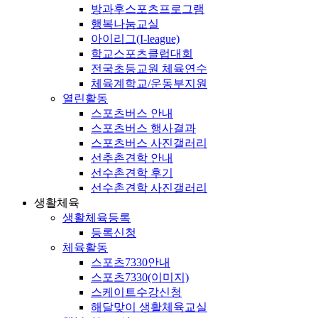
방과후스포츠프로그램
행복나눔교실
아이리그(I-league)
학교스포츠클럽대회
전국초등교원 체육연수
체육계학교/운동부지원
열린활동
스포츠버스 안내
스포츠버스 행사결과
스포츠버스 사진갤러리
선추촌견학 안내
선수촌견학 후기
선수촌견학 사진갤러리
생활체육
생활체육등록
등록신청
체육활동
스포츠7330안내
스포츠7330(이미지)
스케이트수강신청
해달맞이 생활체육교실