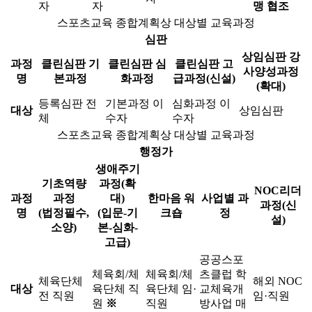
자
자
맹 협조
스포츠교육 종합계획상 대상별 교육과정
심판
상임심판 강
과정
클린심판 기
클린심판 심
클린심판 고
사양성과정
명
본과정
화과정
급과정(신설)
(확대)
등록심판 전
기본과정 이
심화과정 이
대상
상임심판
체
수자
수자
스포츠교육 종합계획상 대상별 교육과정
행정가
생애주기
기초역량
과정(확
NOC리더
과정
과정
대)
한마음 워
사업별 과
과정(신
명
(법정필수,
(입문-기
크숍
정
설)
소양)
본-심화-
고급)
공공스포
체육회/체
체육회/체
츠클럽 학
체육단체
해외 NOC
대상
육단체 직
육단체 임·
교체육개
전 직원
임·직원
원
※
직원
방사업 매