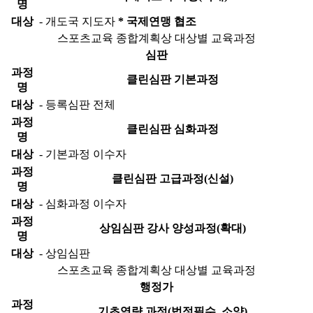
명
대상
- 개도국 지도자
* 국제연맹 협조
스포츠교육 종합계획상 대상별 교육과정
심판
과정
클린심판 기본과정
명
대상
- 등록심판 전체
과정
클린심판 심화과정
명
대상
- 기본과정 이수자
과정
클린심판 고급과정(신설)
명
대상
- 심화과정 이수자
과정
상임심판 강사 양성과정(확대)
명
대상
- 상임심판
스포츠교육 종합계획상 대상별 교육과정
행정가
과정
기초역량 과정(법정필수, 소양)