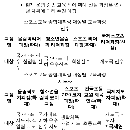
현재 운영 중인 교육 외에 확대·신설 과정은 연차
별 계획에 따라 추진 예정
스포츠교육 종합계획상 대상별 교육과정
선수
국제스포츠
과정
올림픽리더
청소년올림
스포츠 리더
리더과정(신
명
과정(확대)
픽 리더과정
과정(확대)
설)
국가대표 선
국가대표 이
대상
수, 실업팀 선
학생선수
개도국 선수
하 우수선수
수
스포츠교육 종합계획상 대상별 교육과정
지도자
스포츠
전국초등
올림픽코
청소년올
국제지도
과정
7330 코치
교원 체육
치과정(확
림픽 코치
자과정(확
명
과정(확
연수(확
대)
과정
대)
대)
대)
국가대표
국가대표
개도국 지
생활체육
지도자, 실
이하 우수
도자
대상
사업 지도
초등교원
업팀 지도
선수 지도
* 국제연
자