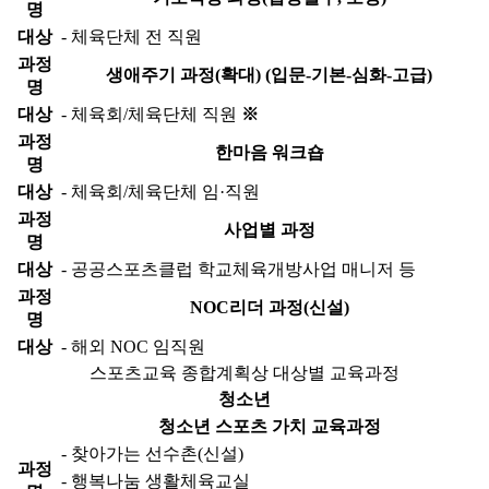
명
대상
- 체육단체 전 직원
과정
생애주기 과정(확대) (입문-기본-심화-고급)
명
대상
- 체육회/체육단체 직원
※
과정
한마음 워크숍
명
대상
- 체육회/체육단체 임·직원
과정
사업별 과정
명
대상
- 공공스포츠클럽 학교체육개방사업 매니저 등
과정
NOC리더 과정(신설)
명
대상
- 해외 NOC 임직원
스포츠교육 종합계획상 대상별 교육과정
청소년
청소년 스포츠 가치 교육과정
- 찾아가는 선수촌(신설)
과정
- 행복나눔 생활체육교실