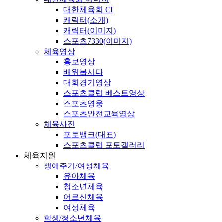
대한체육회 CI
캐릭터(소개)
캐릭터(이미지)
스포츠7330(이미지)
체육영상
홍보영상
배워봅시다
대회경기영상
스포츠클럽 베스트영상
스포츠영웅
스포츠안전교육영상
체육사진
포토뱅크(대표)
스포츠클럽 포토갤러리
체육지원
생애주기/여성체육
유아체육
청소년체육
어르신체육
여성체육
학생/청소년체육