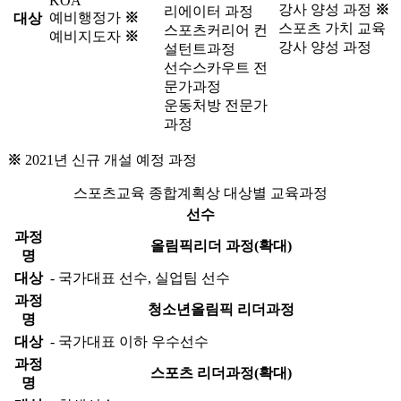
KOA
강사 양성 과정
※
리에이터 과정
예비행정가
※
대상
스포츠 가치 교육
스포츠커리어 컨
예비지도자
※
강사 양성 과정
설턴트과정
선수스카우트 전
문가과정
운동처방 전문가
과정
※
2021년 신규 개설 예정 과정
스포츠교육 종합계획상 대상별 교육과정
선수
과정
올림픽리더 과정(확대)
명
대상
- 국가대표 선수, 실업팀 선수
과정
청소년올림픽 리더과정
명
대상
- 국가대표 이하 우수선수
과정
스포츠 리더과정(확대)
명