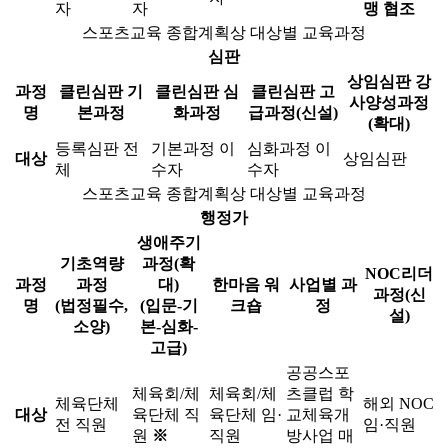
자
자
맹 협조
스포츠교육 종합계획상 대상별 교육과정
심판
상임심판 강
과정
클린심판 기
클린심판 심
클린심판 고
사양성과정
명
본과정
화과정
급과정(신설)
(확대)
등록심판 전
기본과정 이
심화과정 이
대상
상임심판
체
수자
수자
스포츠교육 종합계획상 대상별 교육과정
행정가
생애주기
기초역량
과정(확
NOC리더
과정
과정
대)
한마음 워
사업별 과
과정(신
명
(법정필수,
(입문-기
크숍
정
설)
소양)
본-심화-
고급)
공공스포
체육회/체
체육회/체
츠클럽 학
체육단체
해외 NOC
대상
육단체 직
육단체 임·
교체육개
전 직원
임·직원
원
※
직원
방사업 매