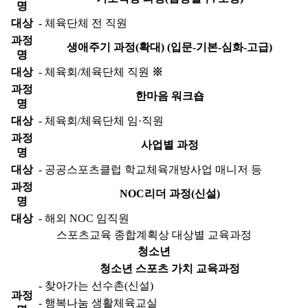
명
대상
- 체육단체 전 직원
과정
생애주기 과정(확대) (입문-기본-심화-고급)
명
대상
- 체육회/체육단체 직원
※
과정
한마음 워크숍
명
대상
- 체육회/체육단체 임·직원
과정
사업별 과정
명
대상
- 공공스포츠클럽 학교체육개방사업 매니저 등
과정
NOC리더 과정(신설)
명
대상
- 해외 NOC 임직원
스포츠교육 종합계획상 대상별 교육과정
청소년
청소년 스포츠 가치 교육과정
- 찾아가는 선수촌(신설)
과정
- 행복나눔 생활체육교실