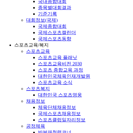
국내종합대회
종목별대회결과
기준기록
대회정보(국제)
국제종합대회
국제스포츠캘린더
국제스포츠동향
스포츠교육/복지
스포츠교육
스포츠교육 플래닛
스포츠교육비전 2030
스포츠 종합교육 과정
대한민국체육인재개발원
스포츠교육 소식
스포츠복지
대한민국 스포츠영웅
채용정보
체육단체채용정보
국제스포츠채용정보
스포츠클럽일자리정보
공정체육
반부패청렴코너