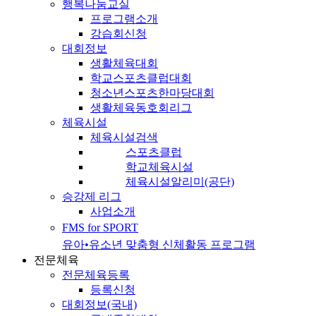
행복나눔교실
프로그램소개
강습회신청
대회정보
생활체육대회
학교스포츠클럽대회
청소년스포츠한마당대회
생활체육동호회리그
체육시설
체육시설검색
스포츠클럽
학교체육시설
체육시설알리미(공단)
승강제 리그
사업소개
FMS for SPORT
유아•유소년 맞춤형 신체활동 프로그램
전문체육
전문체육등록
등록신청
대회정보(국내)