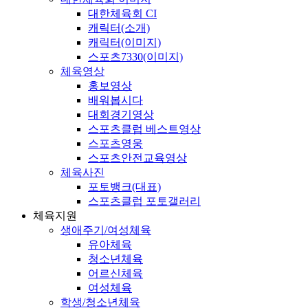
대한체육회 CI
캐릭터(소개)
캐릭터(이미지)
스포츠7330(이미지)
체육영상
홍보영상
배워봅시다
대회경기영상
스포츠클럽 베스트영상
스포츠영웅
스포츠안전교육영상
체육사진
포토뱅크(대표)
스포츠클럽 포토갤러리
체육지원
생애주기/여성체육
유아체육
청소년체육
어르신체육
여성체육
학생/청소년체육