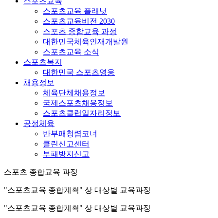
스포츠교육
스포츠교육 플래닛
스포츠교육비전 2030
스포츠 종합교육 과정
대한민국체육인재개발원
스포츠교육 소식
스포츠복지
대한민국 스포츠영웅
채용정보
체육단체채용정보
국제스포츠채용정보
스포츠클럽일자리정보
공정체육
반부패청렴코너
클린신고센터
부패방지신고
스포츠 종합교육 과정
"스포츠교육 종합계획" 상 대상별 교육과정
"스포츠교육 종합계획" 상 대상별 교육과정