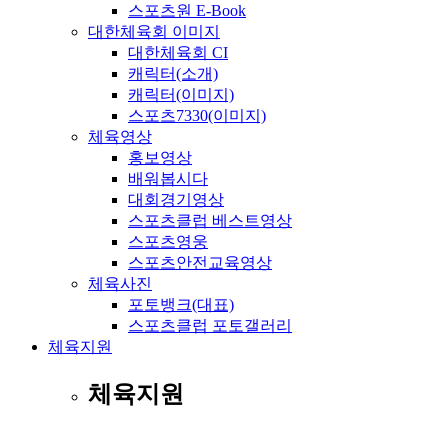
스포츠원 E-Book
대한체육회 이미지
대한체육회 CI
캐릭터(소개)
캐릭터(이미지)
스포츠7330(이미지)
체육영상
홍보영상
배워봅시다
대회경기영상
스포츠클럽 베스트영상
스포츠영웅
스포츠안전교육영상
체육사진
포토뱅크(대표)
스포츠클럽 포토갤러리
체육지원
체육지원