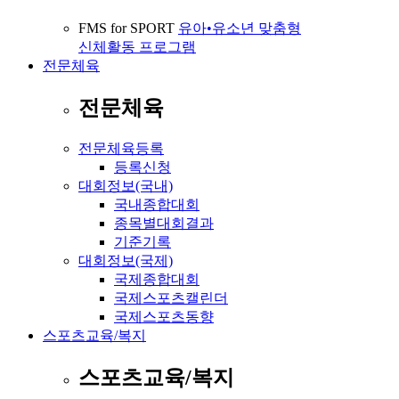
FMS for SPORT
유아•유소년 맞춤형
신체활동 프로그램
전문체육
전문체육
전문체육등록
등록신청
대회정보(국내)
국내종합대회
종목별대회결과
기준기록
대회정보(국제)
국제종합대회
국제스포츠캘린더
국제스포츠동향
스포츠교육/복지
스포츠교육/복지