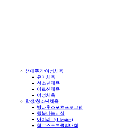
생애주기/여성체육
유아체육
청소년체육
어르신체육
여성체육
학생/청소년체육
방과후스포츠프로그램
행복나눔교실
아이리그(I-league)
학교스포츠클럽대회