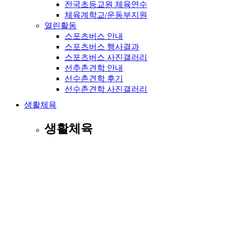
전국초등교원 체육연수
체육계학교/운동부지원
열린활동
스포츠버스 안내
스포츠버스 행사결과
스포츠버스 사진갤러리
선추촌견학 안내
선수촌견학 후기
선수촌견학 사진갤러리
생활체육
생활체육