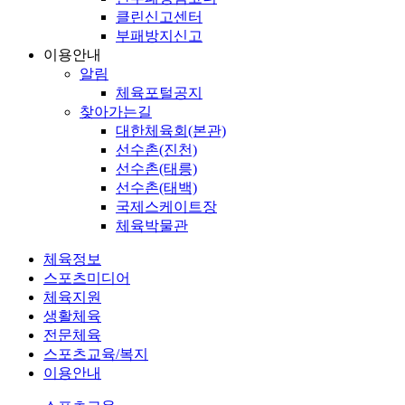
클린신고센터
부패방지신고
이용안내
알림
체육포털공지
찾아가는길
대한체육회(본관)
선수촌(진천)
선수촌(태릉)
선수촌(태백)
국제스케이트장
체육박물관
체육정보
스포츠미디어
체육지원
생활체육
전문체육
스포츠교육/복지
이용안내