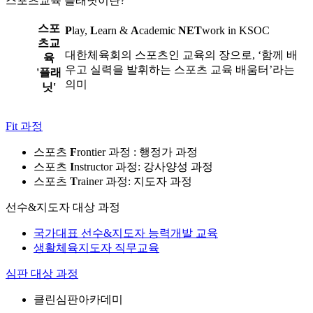
스포츠교육 플래닛이란?
스포
P
lay,
L
earn &
A
cademic
NET
work in KSOC
츠교
대한체육회의 스포츠인 교육의 장으로, ‘함께 배
육
우고 실력을 발휘하는 스포츠 교육 배움터’라는
'플래
의미
닛'
Fit 과정
스포츠
F
rontier 과정 : 행정가 과정
스포츠
I
nstructor 과정: 강사양성 과정
스포츠
T
rainer 과정: 지도자 과정
선수&지도자 대상 과정
국가대표 선수&지도자 능력개발 교육
생활체육지도자 직무교육
심판 대상 과정
클린심판아카데미