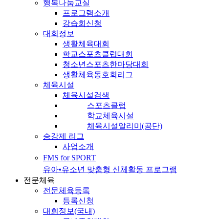
행복나눔교실
프로그램소개
강습회신청
대회정보
생활체육대회
학교스포츠클럽대회
청소년스포츠한마당대회
생활체육동호회리그
체육시설
체육시설검색
스포츠클럽
학교체육시설
체육시설알리미(공단)
승강제 리그
사업소개
FMS for SPORT
유아•유소년 맞춤형 신체활동 프로그램
전문체육
전문체육등록
등록신청
대회정보(국내)