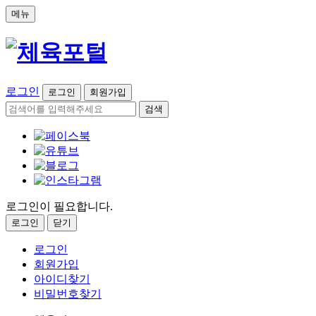
메뉴
로그인
로그인
회원가입
검색
로그인이 필요합니다.
로그인
닫기
로그인
회원가입
아이디찾기
비밀번호찾기