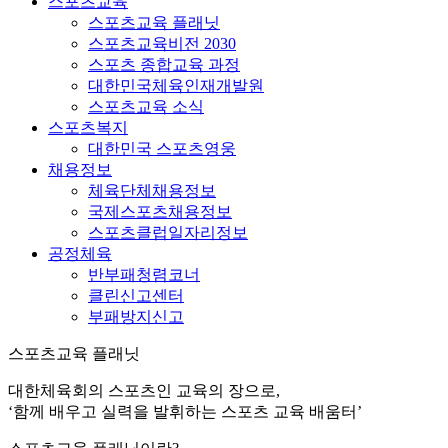
스포츠교육
스포츠교육 플래닛
스포츠교육비전 2030
스포츠 종합교육 과정
대한민국체육인재개발원
스포츠교육 소식
스포츠복지
대한민국 스포츠영웅
채용정보
체육단체채용정보
국제스포츠채용정보
스포츠클럽일자리정보
공정체육
반부패청렴코너
클린신고센터
부패방지신고
스포츠교육 플래닛
대한체육회의 스포츠인 교육의 장으로,
‘함께 배우고 실력을 발휘하는 스포츠 교육 배움터’