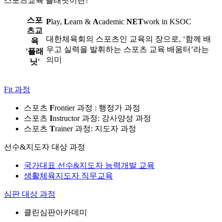
스포츠교육 플래닛이란?
스포
P
lay,
L
earn &
A
cademic
NET
work in KSOC
츠교
대한체육회의 스포츠인 교육의 장으로, ‘함께 배
육
우고 실력을 발휘하는 스포츠 교육 배움터’라는
'플래
의미
닛'
Fit 과정
스포츠
F
rontier 과정 : 행정가 과정
스포츠
I
nstructor 과정: 강사양성 과정
스포츠
T
rainer 과정: 지도자 과정
선수&지도자 대상 과정
국가대표 선수&지도자 능력개발 교육
생활체육지도자 직무교육
심판 대상 과정
클린심판아카데미