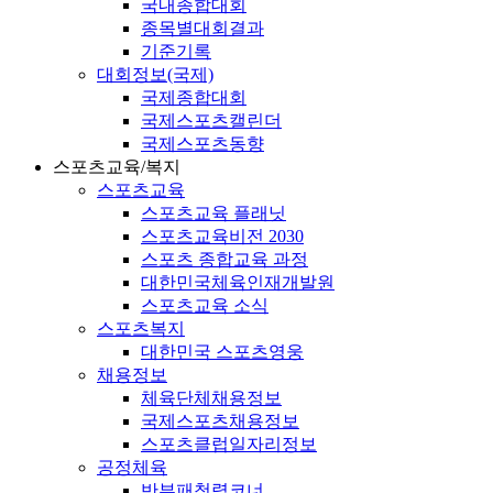
국내종합대회
종목별대회결과
기준기록
대회정보(국제)
국제종합대회
국제스포츠캘린더
국제스포츠동향
스포츠교육/복지
스포츠교육
스포츠교육 플래닛
스포츠교육비전 2030
스포츠 종합교육 과정
대한민국체육인재개발원
스포츠교육 소식
스포츠복지
대한민국 스포츠영웅
채용정보
체육단체채용정보
국제스포츠채용정보
스포츠클럽일자리정보
공정체육
반부패청렴코너