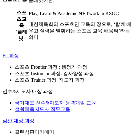
스포츠교육 플래닛이란?
스포
P
lay,
L
earn &
A
cademic
NET
work in KSOC
츠교
대한체육회의 스포츠인 교육의 장으로, ‘함께 배
육
우고 실력을 발휘하는 스포츠 교육 배움터’라는
'플래
의미
닛'
Fit 과정
스포츠
F
rontier 과정 : 행정가 과정
스포츠
I
nstructor 과정: 강사양성 과정
스포츠
T
rainer 과정: 지도자 과정
선수&지도자 대상 과정
국가대표 선수&지도자 능력개발 교육
생활체육지도자 직무교육
심판 대상 과정
클린심판아카데미