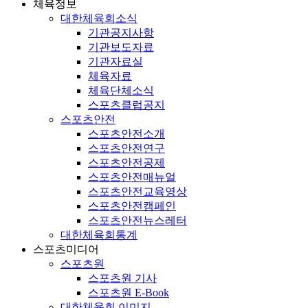
체육정보
대한체육회소식
기관공지사항
기관보도자료
기관자료실
체육자료
체육단체소식
스포츠클럽공지
스포츠안전
스포츠안전소개
스포츠안전연구
스포츠안전공제
스포츠안전매뉴얼
스포츠안전교육영상
스포츠안전캠페인
스포츠안전뉴스레터
대한체육회통계
스포츠미디어
스포츠원
스포츠원 기사
스포츠원 E-Book
대한체육회 이미지