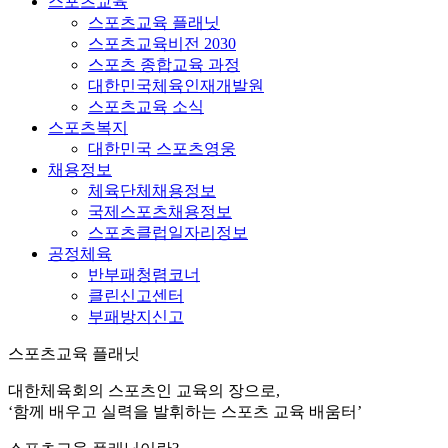
스포츠교육
스포츠교육 플래닛
스포츠교육비전 2030
스포츠 종합교육 과정
대한민국체육인재개발원
스포츠교육 소식
스포츠복지
대한민국 스포츠영웅
채용정보
체육단체채용정보
국제스포츠채용정보
스포츠클럽일자리정보
공정체육
반부패청렴코너
클린신고센터
부패방지신고
스포츠교육 플래닛
대한체육회의 스포츠인 교육의 장으로,
‘함께 배우고 실력을 발휘하는 스포츠 교육 배움터’