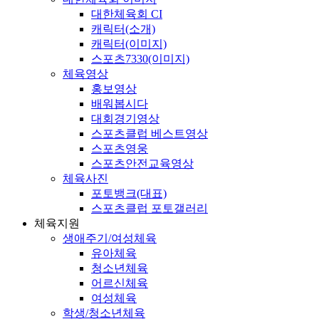
대한체육회 CI
캐릭터(소개)
캐릭터(이미지)
스포츠7330(이미지)
체육영상
홍보영상
배워봅시다
대회경기영상
스포츠클럽 베스트영상
스포츠영웅
스포츠안전교육영상
체육사진
포토뱅크(대표)
스포츠클럽 포토갤러리
체육지원
생애주기/여성체육
유아체육
청소년체육
어르신체육
여성체육
학생/청소년체육