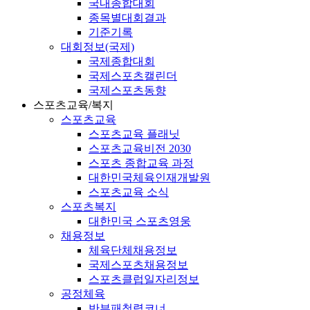
국내종합대회
종목별대회결과
기준기록
대회정보(국제)
국제종합대회
국제스포츠캘린더
국제스포츠동향
스포츠교육/복지
스포츠교육
스포츠교육 플래닛
스포츠교육비전 2030
스포츠 종합교육 과정
대한민국체육인재개발원
스포츠교육 소식
스포츠복지
대한민국 스포츠영웅
채용정보
체육단체채용정보
국제스포츠채용정보
스포츠클럽일자리정보
공정체육
반부패청렴코너