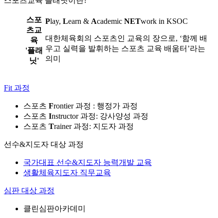
스포츠교육 플래닛이란?
스포
P
lay,
L
earn &
A
cademic
NET
work in KSOC
츠교
대한체육회의 스포츠인 교육의 장으로, ‘함께 배
육
우고 실력을 발휘하는 스포츠 교육 배움터’라는
'플래
의미
닛'
Fit 과정
스포츠
F
rontier 과정 : 행정가 과정
스포츠
I
nstructor 과정: 강사양성 과정
스포츠
T
rainer 과정: 지도자 과정
선수&지도자 대상 과정
국가대표 선수&지도자 능력개발 교육
생활체육지도자 직무교육
심판 대상 과정
클린심판아카데미