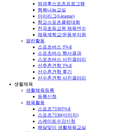
방과후스포츠프로그램
행복나눔교실
아이리그(I-league)
학교스포츠클럽대회
전국초등교원 체육연수
체육계학교/운동부지원
열린활동
스포츠버스 안내
스포츠버스 행사결과
스포츠버스 사진갤러리
선추촌견학 안내
선수촌견학 후기
선수촌견학 사진갤러리
생활체육
생활체육등록
등록신청
체육활동
스포츠7330안내
스포츠7330(이미지)
스케이트수강신청
해달맞이 생활체육교실