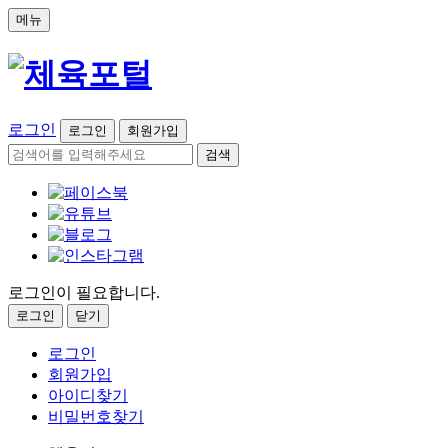
메뉴
로그인
로그인
회원가입
검색
로그인이 필요합니다.
로그인
닫기
로그인
회원가입
아이디찾기
비밀번호찾기