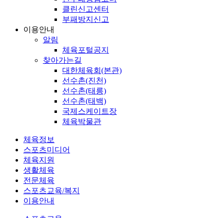
클린신고센터
부패방지신고
이용안내
알림
체육포털공지
찾아가는길
대한체육회(본관)
선수촌(진천)
선수촌(태릉)
선수촌(태백)
국제스케이트장
체육박물관
체육정보
스포츠미디어
체육지원
생활체육
전문체육
스포츠교육/복지
이용안내