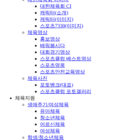
대한체육회 CI
캐릭터(소개)
캐릭터(이미지)
스포츠7330(이미지)
체육영상
홍보영상
배워봅시다
대회경기영상
스포츠클럽 베스트영상
스포츠영웅
스포츠안전교육영상
체육사진
포토뱅크(대표)
스포츠클럽 포토갤러리
체육지원
생애주기/여성체육
유아체육
청소년체육
어르신체육
여성체육
학생/청소년체육