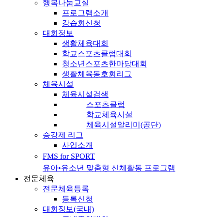
행복나눔교실
프로그램소개
강습회신청
대회정보
생활체육대회
학교스포츠클럽대회
청소년스포츠한마당대회
생활체육동호회리그
체육시설
체육시설검색
스포츠클럽
학교체육시설
체육시설알리미(공단)
승강제 리그
사업소개
FMS for SPORT
유아•유소년 맞춤형 신체활동 프로그램
전문체육
전문체육등록
등록신청
대회정보(국내)