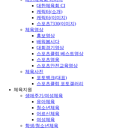
대한체육회 CI
캐릭터(소개)
캐릭터(이미지)
스포츠7330(이미지)
체육영상
홍보영상
배워봅시다
대회경기영상
스포츠클럽 베스트영상
스포츠영웅
스포츠안전교육영상
체육사진
포토뱅크(대표)
스포츠클럽 포토갤러리
체육지원
생애주기/여성체육
유아체육
청소년체육
어르신체육
여성체육
학생/청소년체육