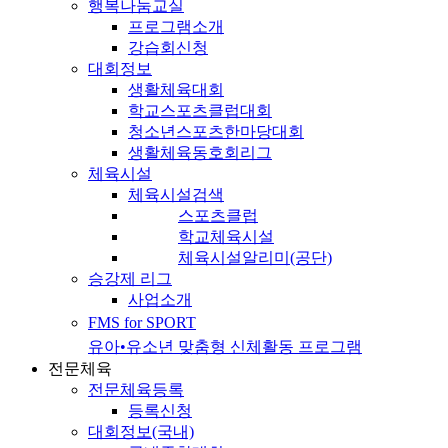
행복나눔교실
프로그램소개
강습회신청
대회정보
생활체육대회
학교스포츠클럽대회
청소년스포츠한마당대회
생활체육동호회리그
체육시설
체육시설검색
스포츠클럽
학교체육시설
체육시설알리미(공단)
승강제 리그
사업소개
FMS for SPORT
유아•유소년 맞춤형 신체활동 프로그램
전문체육
전문체육등록
등록신청
대회정보(국내)