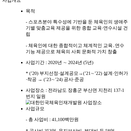
사업개요
목적
- 스포츠분야 특수성에 기반을 둔 체육인의 생애주
기별 맞춤교육 제공을 위한 종합 교육·연수시설 건
립
- 체육인에 대한 종합적이고 체계적인 교육․연수
기능 제공으로 체육의 사회 문화적 가치 창출
사업기간 : 2020년 ∼ 2024년 (5년)
* (’20) 부지선정·설계공모→(’21∼’22) 설계·인허가
·착공 → (’23∼’24) 공사·준공
사업장소 : 전라남도 장흥군 부산면 지천리 137-1
번지 일원
사업규모
- 총 사업비 : 41,100백만원
* 공사비 353억, 용지보상비․부대비 등 58억