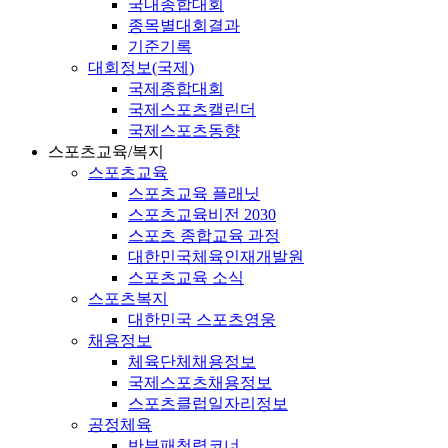
국내종합대회
종목별대회결과
기준기록
대회정보(국제)
국제종합대회
국제스포츠캘린더
국제스포츠동향
스포츠교육/복지
스포츠교육
스포츠교육 플래닛
스포츠교육비전 2030
스포츠 종합교육 과정
대한민국체육인재개발원
스포츠교육 소식
스포츠복지
대한민국 스포츠영웅
채용정보
체육단체채용정보
국제스포츠채용정보
스포츠클럽일자리정보
공정체육
반부패청렴코너