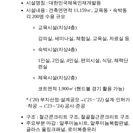
시설명칭 : 대한민국체육인재개발원
시설내용 : 건축연면적 11,159㎡, 교육동‧숙박동
각 200명 수용 규모
교육시설(지상4층)
강의실, 세미나실, 체험실, 교육실, 자료실 등
숙박시설(지상4층)
1인실, 2인실, 4인실, 편의시설, 식당, 체력단
련실
체육시설(지상2층)
코트면적 1,900㎡ (핸드볼 경기 활용 가능)
* (’20) 부지선정·설계공모→(’21∼’22) 설계·인허가
·착공 → (’23∼’24) 공사·준공
구조 : 철근콘크리트 구조, 철골철근콘크리트 구조
주요부분 마감 : 알루미늄시트, 알루미늄복합판넬,
글라스 울징크패널, 로이복층유리