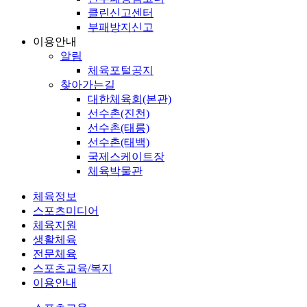
클린신고센터
부패방지신고
이용안내
알림
체육포털공지
찾아가는길
대한체육회(본관)
선수촌(진천)
선수촌(태릉)
선수촌(태백)
국제스케이트장
체육박물관
체육정보
스포츠미디어
체육지원
생활체육
전문체육
스포츠교육/복지
이용안내