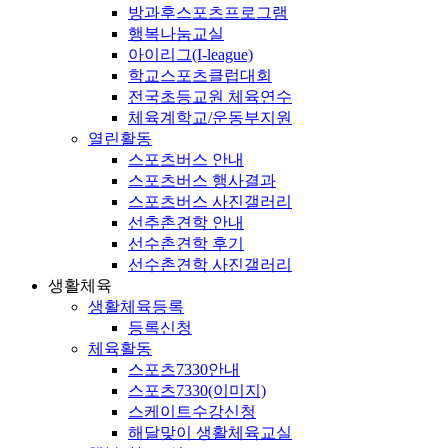
방과후스포츠프로그램
행복나눔교실
아이리그(I-league)
학교스포츠클럽대회
전국초등교원 체육연수
체육계학교/운동부지원
열린활동
스포츠버스 안내
스포츠버스 행사결과
스포츠버스 사진갤러리
선추촌견학 안내
선수촌견학 후기
선수촌견학 사진갤러리
생활체육
생활체육등록
등록신청
체육활동
스포츠7330안내
스포츠7330(이미지)
스케이트수강신청
해달맞이 생활체육교실