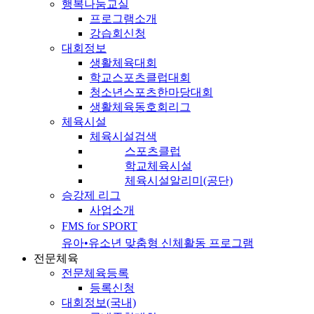
행복나눔교실
프로그램소개
강습회신청
대회정보
생활체육대회
학교스포츠클럽대회
청소년스포츠한마당대회
생활체육동호회리그
체육시설
체육시설검색
스포츠클럽
학교체육시설
체육시설알리미(공단)
승강제 리그
사업소개
FMS for SPORT
유아•유소년 맞춤형 신체활동 프로그램
전문체육
전문체육등록
등록신청
대회정보(국내)