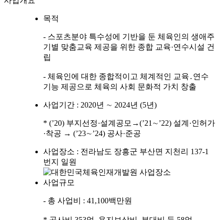
사업개요
목적
- 스포츠분야 특수성에 기반을 둔 체육인의 생애주
기별 맞춤교육 제공을 위한 종합 교육·연수시설 건
립
- 체육인에 대한 종합적이고 체계적인 교육․연수
기능 제공으로 체육의 사회 문화적 가치 창출
사업기간 : 2020년 ∼ 2024년 (5년)
* (’20) 부지선정·설계공모→(’21∼’22) 설계·인허가
·착공 → (’23∼’24) 공사·준공
사업장소 : 전라남도 장흥군 부산면 지천리 137-1
번지 일원
사업규모
- 총 사업비 : 41,100백만원
* 공사비 353억, 용지보상비․부대비 등 58억