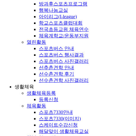
방과후스포츠프로그램
행복나눔교실
아이리그(I-league)
학교스포츠클럽대회
전국초등교원 체육연수
체육계학교/운동부지원
열린활동
스포츠버스 안내
스포츠버스 행사결과
스포츠버스 사진갤러리
선추촌견학 안내
선수촌견학 후기
선수촌견학 사진갤러리
생활체육
생활체육등록
등록신청
체육활동
스포츠7330안내
스포츠7330(이미지)
스케이트수강신청
해달맞이 생활체육교실