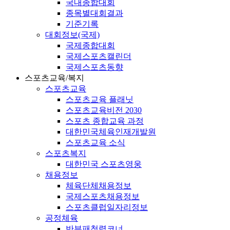
국내종합대회
종목별대회결과
기준기록
대회정보(국제)
국제종합대회
국제스포츠캘린더
국제스포츠동향
스포츠교육/복지
스포츠교육
스포츠교육 플래닛
스포츠교육비전 2030
스포츠 종합교육 과정
대한민국체육인재개발원
스포츠교육 소식
스포츠복지
대한민국 스포츠영웅
채용정보
체육단체채용정보
국제스포츠채용정보
스포츠클럽일자리정보
공정체육
반부패청렴코너