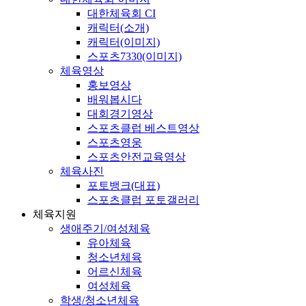
대한체육회 CI
캐릭터(소개)
캐릭터(이미지)
스포츠7330(이미지)
체육영상
홍보영상
배워봅시다
대회경기영상
스포츠클럽 베스트영상
스포츠영웅
스포츠안전교육영상
체육사진
포토뱅크(대표)
스포츠클럽 포토갤러리
체육지원
생애주기/여성체육
유아체육
청소년체육
어르신체육
여성체육
학생/청소년체육