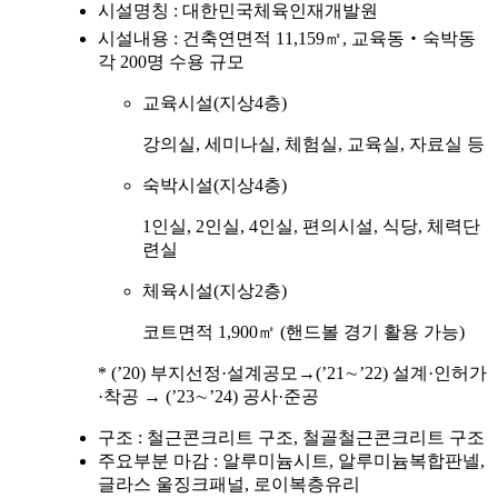
시설명칭 : 대한민국체육인재개발원
시설내용 : 건축연면적 11,159㎡, 교육동‧숙박동
각 200명 수용 규모
교육시설(지상4층)
강의실, 세미나실, 체험실, 교육실, 자료실 등
숙박시설(지상4층)
1인실, 2인실, 4인실, 편의시설, 식당, 체력단
련실
체육시설(지상2층)
코트면적 1,900㎡ (핸드볼 경기 활용 가능)
* (’20) 부지선정·설계공모→(’21∼’22) 설계·인허가
·착공 → (’23∼’24) 공사·준공
구조 : 철근콘크리트 구조, 철골철근콘크리트 구조
주요부분 마감 : 알루미늄시트, 알루미늄복합판넬,
글라스 울징크패널, 로이복층유리