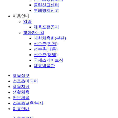
클린신고센터
부패방지신고
이용안내
알림
체육포털공지
찾아가는길
대한체육회(본관)
선수촌(진천)
선수촌(태릉)
선수촌(태백)
국제스케이트장
체육박물관
체육정보
스포츠미디어
체육지원
생활체육
전문체육
스포츠교육/복지
이용안내