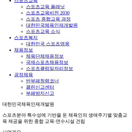
스포츠교육
스포츠교육 플래닛
스포츠교육비전 2030
스포츠 종합교육 과정
대한민국체육인재개발원
스포츠교육 소식
스포츠복지
대한민국 스포츠영웅
채용정보
체육단체채용정보
국제스포츠채용정보
스포츠클럽일자리정보
공정체육
반부패청렴코너
클린신고센터
부패방지신고
대한민국체육인재개발원
스포츠분야 특수성에 기반을 둔 체육인의 생애주기별 맞춤교
육 제공을 위한 종합 교육·연수시설 건립