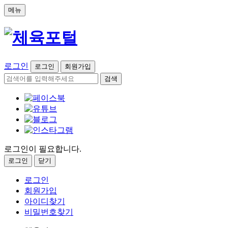
메뉴
로그인
로그인
회원가입
검색
로그인이 필요합니다.
로그인
닫기
로그인
회원가입
아이디찾기
비밀번호찾기