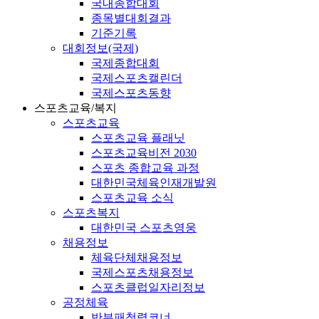
국내종합대회
종목별대회결과
기준기록
대회정보(국제)
국제종합대회
국제스포츠캘린더
국제스포츠동향
스포츠교육/복지
스포츠교육
스포츠교육 플래닛
스포츠교육비전 2030
스포츠 종합교육 과정
대한민국체육인재개발원
스포츠교육 소식
스포츠복지
대한민국 스포츠영웅
채용정보
체육단체채용정보
국제스포츠채용정보
스포츠클럽일자리정보
공정체육
반부패청렴코너