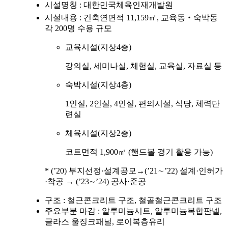
시설명칭 : 대한민국체육인재개발원
시설내용 : 건축연면적 11,159㎡, 교육동‧숙박동
각 200명 수용 규모
교육시설(지상4층)
강의실, 세미나실, 체험실, 교육실, 자료실 등
숙박시설(지상4층)
1인실, 2인실, 4인실, 편의시설, 식당, 체력단
련실
체육시설(지상2층)
코트면적 1,900㎡ (핸드볼 경기 활용 가능)
* (’20) 부지선정·설계공모→(’21∼’22) 설계·인허가
·착공 → (’23∼’24) 공사·준공
구조 : 철근콘크리트 구조, 철골철근콘크리트 구조
주요부분 마감 : 알루미늄시트, 알루미늄복합판넬,
글라스 울징크패널, 로이복층유리