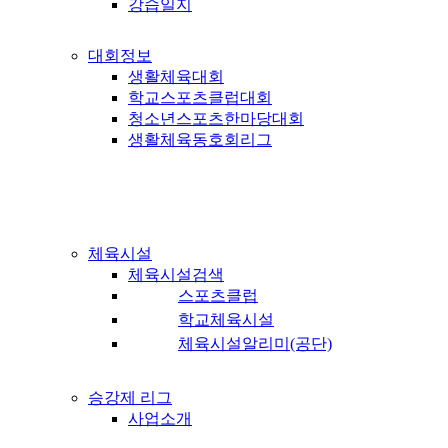
강습일지
대회정보
생활체육대회
학교스포츠클럽대회
청소년스포츠한마당대회
생활체육동호회리그
체육시설
체육시설검색
스포츠클럽
학교체육시설
체육시설알리미(공단)
승강제 리그
사업소개