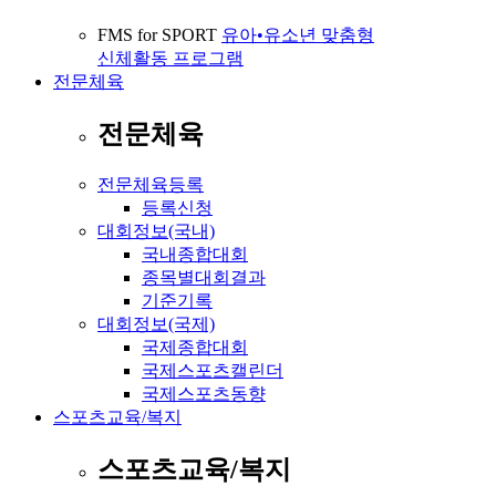
FMS for SPORT
유아•유소년 맞춤형
신체활동 프로그램
전문체육
전문체육
전문체육등록
등록신청
대회정보(국내)
국내종합대회
종목별대회결과
기준기록
대회정보(국제)
국제종합대회
국제스포츠캘린더
국제스포츠동향
스포츠교육/복지
스포츠교육/복지