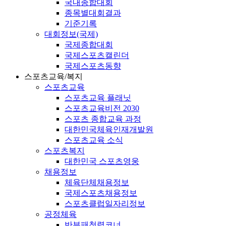
국내종합대회
종목별대회결과
기준기록
대회정보(국제)
국제종합대회
국제스포츠캘린더
국제스포츠동향
스포츠교육/복지
스포츠교육
스포츠교육 플래닛
스포츠교육비전 2030
스포츠 종합교육 과정
대한민국체육인재개발원
스포츠교육 소식
스포츠복지
대한민국 스포츠영웅
채용정보
체육단체채용정보
국제스포츠채용정보
스포츠클럽일자리정보
공정체육
반부패청렴코너