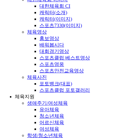
대한체육회 CI
캐릭터(소개)
캐릭터(이미지)
스포츠7330(이미지)
체육영상
홍보영상
배워봅시다
대회경기영상
스포츠클럽 베스트영상
스포츠영웅
스포츠안전교육영상
체육사진
포토뱅크(대표)
스포츠클럽 포토갤러리
체육지원
생애주기/여성체육
유아체육
청소년체육
어르신체육
여성체육
학생/청소년체육