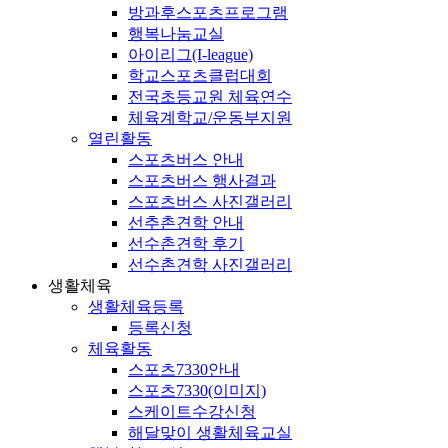
방과후스포츠프로그램
행복나눔교실
아이리그(I-league)
학교스포츠클럽대회
전국초등교원 체육연수
체육계학교/운동부지원
열린활동
스포츠버스 안내
스포츠버스 행사결과
스포츠버스 사진갤러리
선추촌견학 안내
선수촌견학 후기
선수촌견학 사진갤러리
생활체육
생활체육등록
등록신청
체육활동
스포츠7330안내
스포츠7330(이미지)
스케이트수강신청
해달맞이 생활체육교실