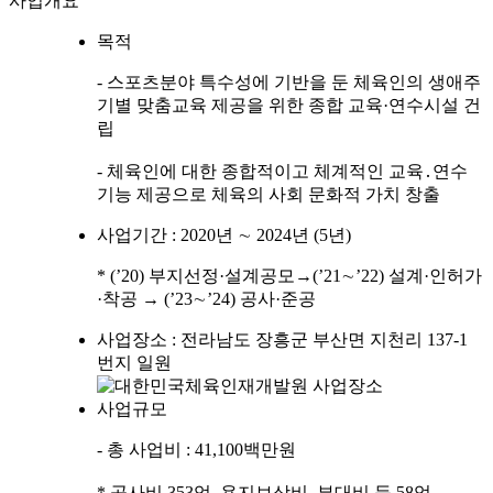
사업개요
목적
- 스포츠분야 특수성에 기반을 둔 체육인의 생애주
기별 맞춤교육 제공을 위한 종합 교육·연수시설 건
립
- 체육인에 대한 종합적이고 체계적인 교육․연수
기능 제공으로 체육의 사회 문화적 가치 창출
사업기간 : 2020년 ∼ 2024년 (5년)
* (’20) 부지선정·설계공모→(’21∼’22) 설계·인허가
·착공 → (’23∼’24) 공사·준공
사업장소 : 전라남도 장흥군 부산면 지천리 137-1
번지 일원
사업규모
- 총 사업비 : 41,100백만원
* 공사비 353억, 용지보상비․부대비 등 58억