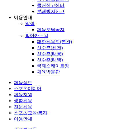
클린신고센터
부패방지신고
이용안내
알림
체육포털공지
찾아가는길
대한체육회(본관)
선수촌(진천)
선수촌(태릉)
선수촌(태백)
국제스케이트장
체육박물관
체육정보
스포츠미디어
체육지원
생활체육
전문체육
스포츠교육/복지
이용안내