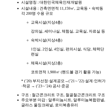
시설명칭 : 대한민국체육인재개발원
시설내용 : 건축연면적 11,159㎡, 교육동‧숙박동
각 200명 수용 규모
교육시설(지상4층)
강의실, 세미나실, 체험실, 교육실, 자료실 등
숙박시설(지상4층)
1인실, 2인실, 4인실, 편의시설, 식당, 체력단
련실
체육시설(지상2층)
코트면적 1,900㎡ (핸드볼 경기 활용 가능)
* (’20) 부지선정·설계공모→(’21∼’22) 설계·인허가
·착공 → (’23∼’24) 공사·준공
구조 : 철근콘크리트 구조, 철골철근콘크리트 구조
주요부분 마감 : 알루미늄시트, 알루미늄복합판넬,
글라스 울징크패널, 로이복층유리