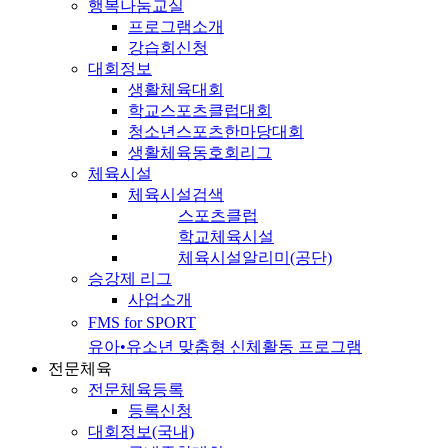
행복나눔교실
프로그램소개
강습회신청
대회정보
생활체육대회
학교스포츠클럽대회
청소년스포츠한마당대회
생활체육동호회리그
체육시설
체육시설검색
스포츠클럽
학교체육시설
체육시설알리미(공단)
승강제 리그
사업소개
FMS for SPORT
유아•유소년 맞춤형 신체활동 프로그램
전문체육
전문체육등록
등록신청
대회정보(국내)