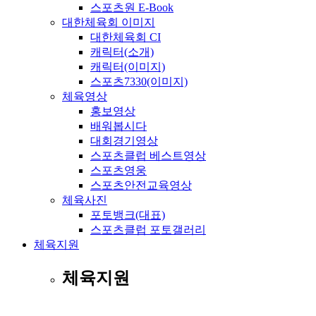
스포츠원 E-Book
대한체육회 이미지
대한체육회 CI
캐릭터(소개)
캐릭터(이미지)
스포츠7330(이미지)
체육영상
홍보영상
배워봅시다
대회경기영상
스포츠클럽 베스트영상
스포츠영웅
스포츠안전교육영상
체육사진
포토뱅크(대표)
스포츠클럽 포토갤러리
체육지원
체육지원