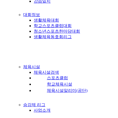
강습일지
대회정보
생활체육대회
학교스포츠클럽대회
청소년스포츠한마당대회
생활체육동호회리그
체육시설
체육시설검색
스포츠클럽
학교체육시설
체육시설알리미(공단)
승강제 리그
사업소개