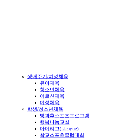
생애주기/여성체육
유아체육
청소년체육
어르신체육
여성체육
학생/청소년체육
방과후스포츠프로그램
행복나눔교실
아이리그(I-league)
학교스포츠클럽대회