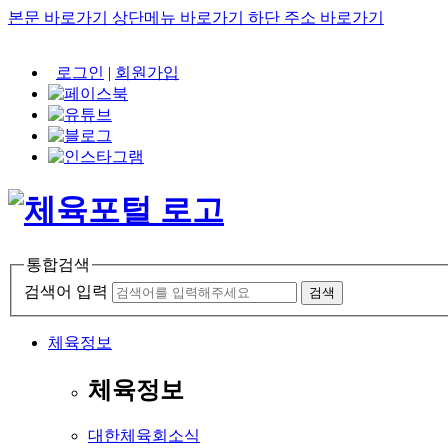
본문 바로가기
상단메뉴 바로가기
하단 주소 바로가기
로그인
|
회원가입
통합검색
검색어 입력
검색
체육정보
체육정보
대한체육회소식