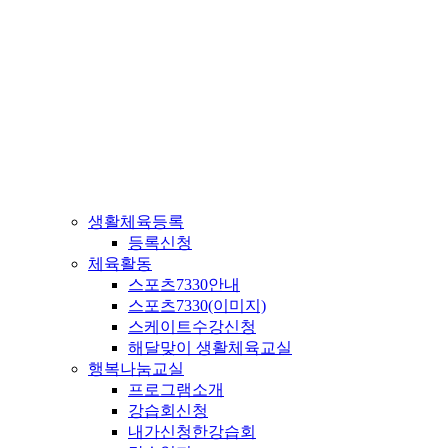
생활체육등록
등록신청
체육활동
스포츠7330안내
스포츠7330(이미지)
스케이트수강신청
해달맞이 생활체육교실
행복나눔교실
프로그램소개
강습회신청
내가신청한강습회