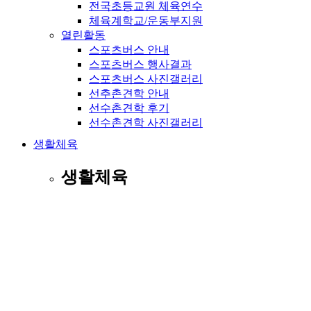
전국초등교원 체육연수
체육계학교/운동부지원
열린활동
스포츠버스 안내
스포츠버스 행사결과
스포츠버스 사진갤러리
선추촌견학 안내
선수촌견학 후기
선수촌견학 사진갤러리
생활체육
생활체육