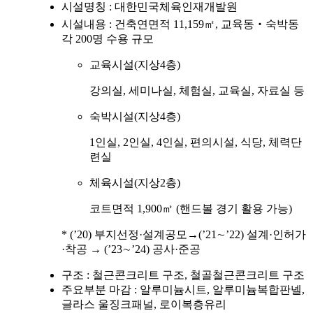
시설명칭 : 대한민국체육인재개발원
시설내용 : 건축연면적 11,159㎡, 교육동‧숙박동
각 200명 수용 규모
교육시설(지상4층)
강의실, 세미나실, 체험실, 교육실, 자료실 등
숙박시설(지상4층)
1인실, 2인실, 4인실, 편의시설, 식당, 체력단
련실
체육시설(지상2층)
코트면적 1,900㎡ (핸드볼 경기 활용 가능)
* (’20) 부지선정·설계공모→(’21∼’22) 설계·인허가
·착공 → (’23∼’24) 공사·준공
구조 : 철근콘크리트 구조, 철골철근콘크리트 구조
주요부분 마감 : 알루미늄시트, 알루미늄복합판넬,
글라스 울징크패널, 로이복층유리