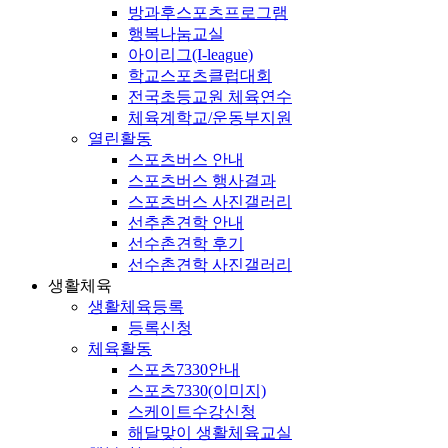
방과후스포츠프로그램
행복나눔교실
아이리그(I-league)
학교스포츠클럽대회
전국초등교원 체육연수
체육계학교/운동부지원
열린활동
스포츠버스 안내
스포츠버스 행사결과
스포츠버스 사진갤러리
선추촌견학 안내
선수촌견학 후기
선수촌견학 사진갤러리
생활체육
생활체육등록
등록신청
체육활동
스포츠7330안내
스포츠7330(이미지)
스케이트수강신청
해달맞이 생활체육교실