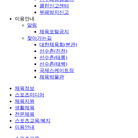
클린신고센터
부패방지신고
이용안내
알림
체육포털공지
찾아가는길
대한체육회(본관)
선수촌(진천)
선수촌(태릉)
선수촌(태백)
국제스케이트장
체육박물관
체육정보
스포츠미디어
체육지원
생활체육
전문체육
스포츠교육/복지
이용안내