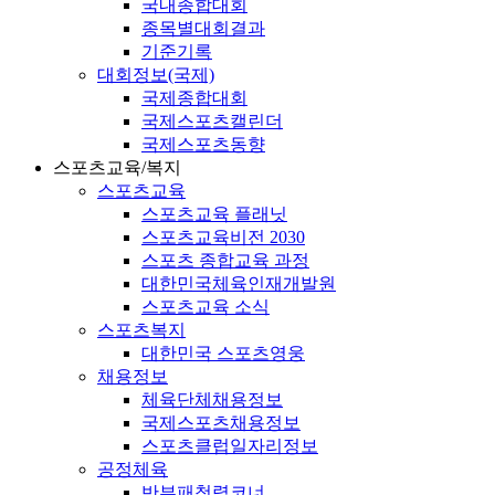
국내종합대회
종목별대회결과
기준기록
대회정보(국제)
국제종합대회
국제스포츠캘린더
국제스포츠동향
스포츠교육/복지
스포츠교육
스포츠교육 플래닛
스포츠교육비전 2030
스포츠 종합교육 과정
대한민국체육인재개발원
스포츠교육 소식
스포츠복지
대한민국 스포츠영웅
채용정보
체육단체채용정보
국제스포츠채용정보
스포츠클럽일자리정보
공정체육
반부패청렴코너