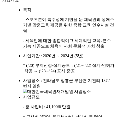
사업개요
목적
- 스포츠분야 특수성에 기반을 둔 체육인의 생애주
기별 맞춤교육 제공을 위한 종합 교육·연수시설 건
립
- 체육인에 대한 종합적이고 체계적인 교육․연수
기능 제공으로 체육의 사회 문화적 가치 창출
사업기간 : 2020년 ∼ 2024년 (5년)
* (’20) 부지선정·설계공모→(’21∼’22) 설계·인허가
·착공 → (’23∼’24) 공사·준공
사업장소 : 전라남도 장흥군 부산면 지천리 137-1
번지 일원
사업규모
- 총 사업비 : 41,100백만원
* 공사비 353억, 용지보상비․부대비 등 58억