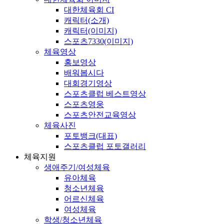
대한체육회 CI
캐릭터(소개)
캐릭터(이미지)
스포츠7330(이미지)
체육영상
홍보영상
배워봅시다
대회경기영상
스포츠클럽 베스트영상
스포츠영웅
스포츠안전교육영상
체육사진
포토뱅크(대표)
스포츠클럽 포토갤러리
체육지원
생애주기/여성체육
유아체육
청소년체육
어르신체육
여성체육
학생/청소년체육