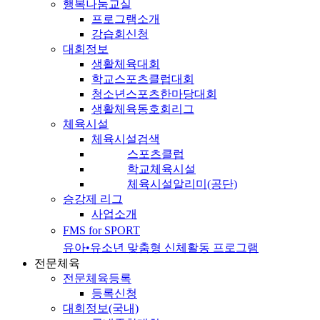
행복나눔교실
프로그램소개
강습회신청
대회정보
생활체육대회
학교스포츠클럽대회
청소년스포츠한마당대회
생활체육동호회리그
체육시설
체육시설검색
스포츠클럽
학교체육시설
체육시설알리미(공단)
승강제 리그
사업소개
FMS for SPORT
유아•유소년 맞춤형 신체활동 프로그램
전문체육
전문체육등록
등록신청
대회정보(국내)