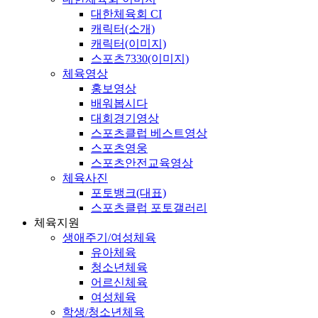
대한체육회 CI
캐릭터(소개)
캐릭터(이미지)
스포츠7330(이미지)
체육영상
홍보영상
배워봅시다
대회경기영상
스포츠클럽 베스트영상
스포츠영웅
스포츠안전교육영상
체육사진
포토뱅크(대표)
스포츠클럽 포토갤러리
체육지원
생애주기/여성체육
유아체육
청소년체육
어르신체육
여성체육
학생/청소년체육