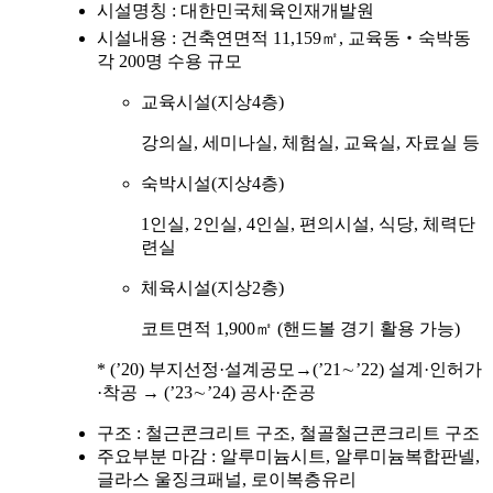
시설명칭 : 대한민국체육인재개발원
시설내용 : 건축연면적 11,159㎡, 교육동‧숙박동
각 200명 수용 규모
교육시설(지상4층)
강의실, 세미나실, 체험실, 교육실, 자료실 등
숙박시설(지상4층)
1인실, 2인실, 4인실, 편의시설, 식당, 체력단
련실
체육시설(지상2층)
코트면적 1,900㎡ (핸드볼 경기 활용 가능)
* (’20) 부지선정·설계공모→(’21∼’22) 설계·인허가
·착공 → (’23∼’24) 공사·준공
구조 : 철근콘크리트 구조, 철골철근콘크리트 구조
주요부분 마감 : 알루미늄시트, 알루미늄복합판넬,
글라스 울징크패널, 로이복층유리