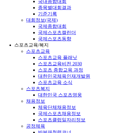
국내종합대회
종목별대회결과
기준기록
대회정보(국제)
국제종합대회
국제스포츠캘린더
국제스포츠동향
스포츠교육/복지
스포츠교육
스포츠교육 플래닛
스포츠교육비전 2030
스포츠 종합교육 과정
대한민국체육인재개발원
스포츠교육 소식
스포츠복지
대한민국 스포츠영웅
채용정보
체육단체채용정보
국제스포츠채용정보
스포츠클럽일자리정보
공정체육
반부패청렴코너