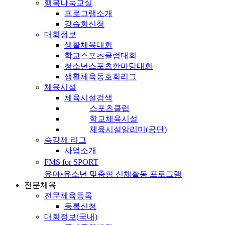
행복나눔교실
프로그램소개
강습회신청
대회정보
생활체육대회
학교스포츠클럽대회
청소년스포츠한마당대회
생활체육동호회리그
체육시설
체육시설검색
스포츠클럽
학교체육시설
체육시설알리미(공단)
승강제 리그
사업소개
FMS for SPORT
유아•유소년 맞춤형 신체활동 프로그램
전문체육
전문체육등록
등록신청
대회정보(국내)