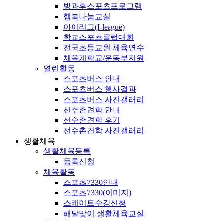
방과후스포츠프로그램
행복나눔교실
아이리그(I-league)
학교스포츠클럽대회
전국초등교원 체육연수
체육계학교/운동부지원
열린활동
스포츠버스 안내
스포츠버스 행사결과
스포츠버스 사진갤러리
선추촌견학 안내
선수촌견학 후기
선수촌견학 사진갤러리
생활체육
생활체육등록
등록신청
체육활동
스포츠7330안내
스포츠7330(이미지)
스케이트수강신청
해달맞이 생활체육교실