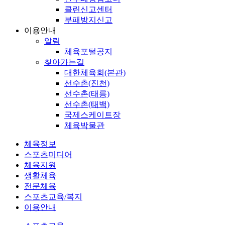
클린신고센터
부패방지신고
이용안내
알림
체육포털공지
찾아가는길
대한체육회(본관)
선수촌(진천)
선수촌(태릉)
선수촌(태백)
국제스케이트장
체육박물관
체육정보
스포츠미디어
체육지원
생활체육
전문체육
스포츠교육/복지
이용안내