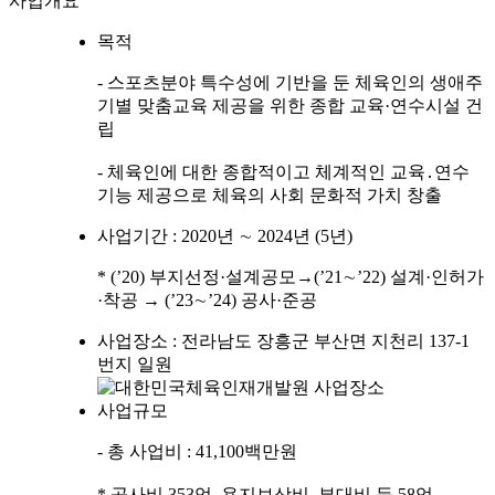
사업개요
목적
- 스포츠분야 특수성에 기반을 둔 체육인의 생애주
기별 맞춤교육 제공을 위한 종합 교육·연수시설 건
립
- 체육인에 대한 종합적이고 체계적인 교육․연수
기능 제공으로 체육의 사회 문화적 가치 창출
사업기간 : 2020년 ∼ 2024년 (5년)
* (’20) 부지선정·설계공모→(’21∼’22) 설계·인허가
·착공 → (’23∼’24) 공사·준공
사업장소 : 전라남도 장흥군 부산면 지천리 137-1
번지 일원
사업규모
- 총 사업비 : 41,100백만원
* 공사비 353억, 용지보상비․부대비 등 58억