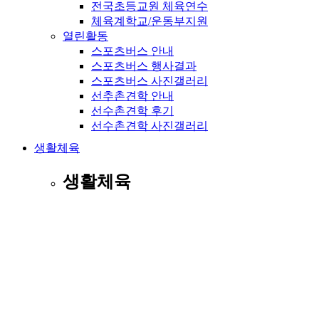
전국초등교원 체육연수
체육계학교/운동부지원
열린활동
스포츠버스 안내
스포츠버스 행사결과
스포츠버스 사진갤러리
선추촌견학 안내
선수촌견학 후기
선수촌견학 사진갤러리
생활체육
생활체육