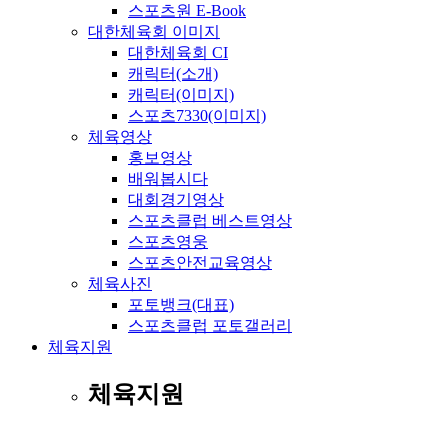
스포츠원 E-Book
대한체육회 이미지
대한체육회 CI
캐릭터(소개)
캐릭터(이미지)
스포츠7330(이미지)
체육영상
홍보영상
배워봅시다
대회경기영상
스포츠클럽 베스트영상
스포츠영웅
스포츠안전교육영상
체육사진
포토뱅크(대표)
스포츠클럽 포토갤러리
체육지원
체육지원