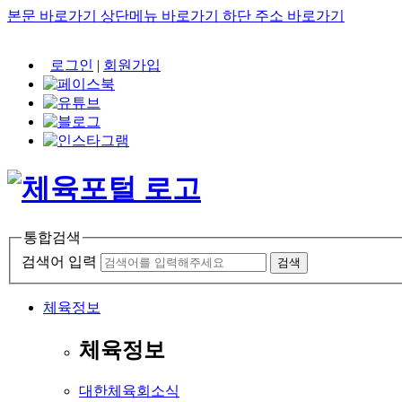
본문 바로가기
상단메뉴 바로가기
하단 주소 바로가기
로그인
|
회원가입
통합검색
검색어 입력
검색
체육정보
체육정보
대한체육회소식