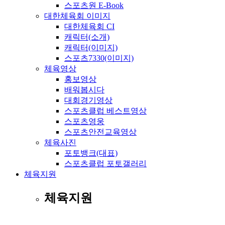
스포츠원 E-Book
대한체육회 이미지
대한체육회 CI
캐릭터(소개)
캐릭터(이미지)
스포츠7330(이미지)
체육영상
홍보영상
배워봅시다
대회경기영상
스포츠클럽 베스트영상
스포츠영웅
스포츠안전교육영상
체육사진
포토뱅크(대표)
스포츠클럽 포토갤러리
체육지원
체육지원