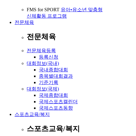
FMS for SPORT
유아•유소년 맞춤형
신체활동 프로그램
전문체육
전문체육
전문체육등록
등록신청
대회정보(국내)
국내종합대회
종목별대회결과
기준기록
대회정보(국제)
국제종합대회
국제스포츠캘린더
국제스포츠동향
스포츠교육/복지
스포츠교육/복지