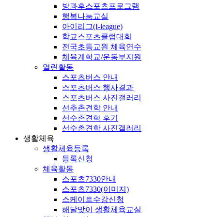
방과후스포츠프로그램
행복나눔교실
아이리그(I-league)
학교스포츠클럽대회
전국초등교원 체육연수
체육계학교/운동부지원
열린활동
스포츠버스 안내
스포츠버스 행사결과
스포츠버스 사진갤러리
선추촌견학 안내
선수촌견학 후기
선수촌견학 사진갤러리
생활체육
생활체육등록
등록신청
체육활동
스포츠7330안내
스포츠7330(이미지)
스케이트수강신청
해달맞이 생활체육교실