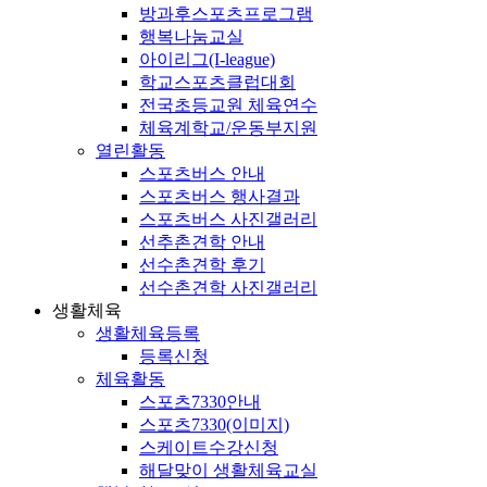
방과후스포츠프로그램
행복나눔교실
아이리그(I-league)
학교스포츠클럽대회
전국초등교원 체육연수
체육계학교/운동부지원
열린활동
스포츠버스 안내
스포츠버스 행사결과
스포츠버스 사진갤러리
선추촌견학 안내
선수촌견학 후기
선수촌견학 사진갤러리
생활체육
생활체육등록
등록신청
체육활동
스포츠7330안내
스포츠7330(이미지)
스케이트수강신청
해달맞이 생활체육교실