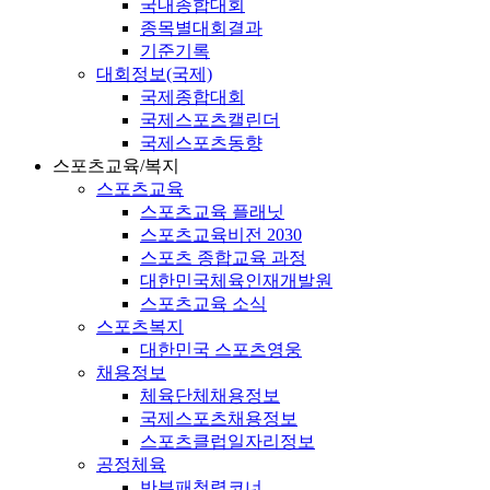
국내종합대회
종목별대회결과
기준기록
대회정보(국제)
국제종합대회
국제스포츠캘린더
국제스포츠동향
스포츠교육/복지
스포츠교육
스포츠교육 플래닛
스포츠교육비전 2030
스포츠 종합교육 과정
대한민국체육인재개발원
스포츠교육 소식
스포츠복지
대한민국 스포츠영웅
채용정보
체육단체채용정보
국제스포츠채용정보
스포츠클럽일자리정보
공정체육
반부패청렴코너