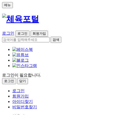
메뉴
로그인
로그인
회원가입
검색
로그인이 필요합니다.
로그인
닫기
로그인
회원가입
아이디찾기
비밀번호찾기