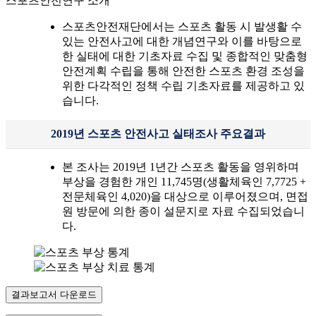
스포츠안전연구 소개
스포츠안전재단에서는 스포츠 활동 시 발생활 수
있는 안전사고에 대한 개념연구와 이를 바탕으로
한 실태에 대한 기초자료 수집 및 종합적인 맞춤형
안전계획 수립을 통해 안전한 스포츠 환경 조성을
위한 다각적인 정책 수립 기초자료를 제공하고 있
습니다.
2019년 스포츠 안전사고 실태조사 주요결과
본 조사는 2019년 1년간 스포츠 활동을 영위하며
부상을 경험한 개인 11,745명(생활체육인 7,7725 +
전문체육인 4,020)을 대상으로 이루어졌으며, 면접
원 방문에 의한 종이 설문지로 자료 수집되었습니
다.
결과보고서 다운로드