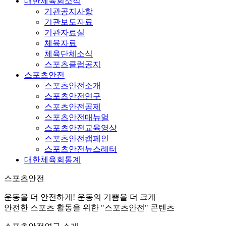
대한체육회소식
기관공지사항
기관보도자료
기관자료실
체육자료
체육단체소식
스포츠클럽공지
스포츠안전
스포츠안전소개
스포츠안전연구
스포츠안전공제
스포츠안전매뉴얼
스포츠안전교육영상
스포츠안전캠페인
스포츠안전뉴스레터
대한체육회통계
스포츠안전
운동을 더 안전하게! 운동의 기쁨을 더 크게
안전한 스포츠 활동을 위한 "스포츠안전" 콘텐츠