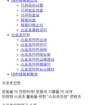
대한체육회소식
기관공지사항
기관보도자료
기관자료실
체육자료
체육단체소식
스포츠클럽공지
스포츠안전
스포츠안전소개
스포츠안전연구
스포츠안전공제
스포츠안전매뉴얼
스포츠안전교육영상
스포츠안전캠페인
스포츠안전뉴스레터
대한체육회통계
스포츠안전
운동을 더 안전하게! 운동의 기쁨을 더 크게
안전한 스포츠 활동을 위한 "스포츠안전" 콘텐츠