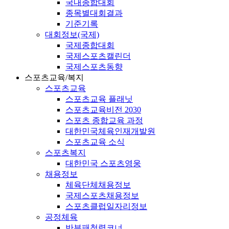
국내종합대회
종목별대회결과
기준기록
대회정보(국제)
국제종합대회
국제스포츠캘린더
국제스포츠동향
스포츠교육/복지
스포츠교육
스포츠교육 플래닛
스포츠교육비전 2030
스포츠 종합교육 과정
대한민국체육인재개발원
스포츠교육 소식
스포츠복지
대한민국 스포츠영웅
채용정보
체육단체채용정보
국제스포츠채용정보
스포츠클럽일자리정보
공정체육
반부패청렴코너