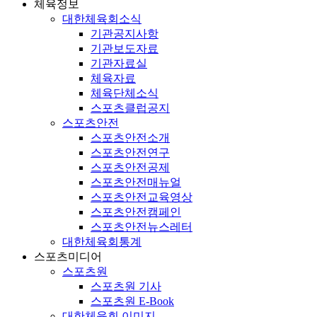
체육정보
대한체육회소식
기관공지사항
기관보도자료
기관자료실
체육자료
체육단체소식
스포츠클럽공지
스포츠안전
스포츠안전소개
스포츠안전연구
스포츠안전공제
스포츠안전매뉴얼
스포츠안전교육영상
스포츠안전캠페인
스포츠안전뉴스레터
대한체육회통계
스포츠미디어
스포츠원
스포츠원 기사
스포츠원 E-Book
대한체육회 이미지