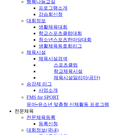
행복나눔교실
프로그램소개
강습회신청
대회정보
생활체육대회
학교스포츠클럽대회
청소년스포츠한마당대회
생활체육동호회리그
체육시설
체육시설검색
스포츠클럽
학교체육시설
체육시설알리미(공단)
승강제 리그
사업소개
FMS for SPORT
유아•유소년 맞춤형 신체활동 프로그램
전문체육
전문체육등록
등록신청
대회정보(국내)