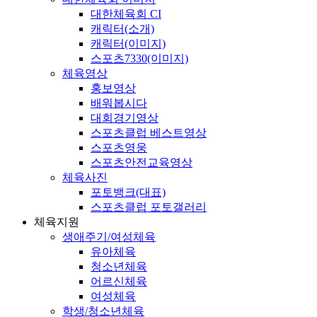
대한체육회 CI
캐릭터(소개)
캐릭터(이미지)
스포츠7330(이미지)
체육영상
홍보영상
배워봅시다
대회경기영상
스포츠클럽 베스트영상
스포츠영웅
스포츠안전교육영상
체육사진
포토뱅크(대표)
스포츠클럽 포토갤러리
체육지원
생애주기/여성체육
유아체육
청소년체육
어르신체육
여성체육
학생/청소년체육