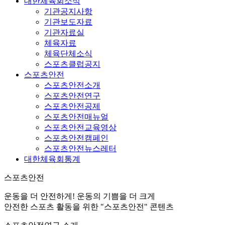
대한체육회소식
기관공지사항
기관보도자료
기관자료실
체육자료
체육단체소식
스포츠클럽공지
스포츠안전
스포츠안전소개
스포츠안전연구
스포츠안전공제
스포츠안전매뉴얼
스포츠안전교육영상
스포츠안전캠페인
스포츠안전뉴스레터
대한체육회통계
스포츠안전
운동을 더 안전하게! 운동의 기쁨을 더 크게
안전한 스포츠 활동을 위한 "스포츠안전" 콘텐츠