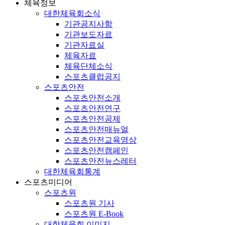
체육정보
대한체육회소식
기관공지사항
기관보도자료
기관자료실
체육자료
체육단체소식
스포츠클럽공지
스포츠안전
스포츠안전소개
스포츠안전연구
스포츠안전공제
스포츠안전매뉴얼
스포츠안전교육영상
스포츠안전캠페인
스포츠안전뉴스레터
대한체육회통계
스포츠미디어
스포츠원
스포츠원 기사
스포츠원 E-Book
대한체육회 이미지