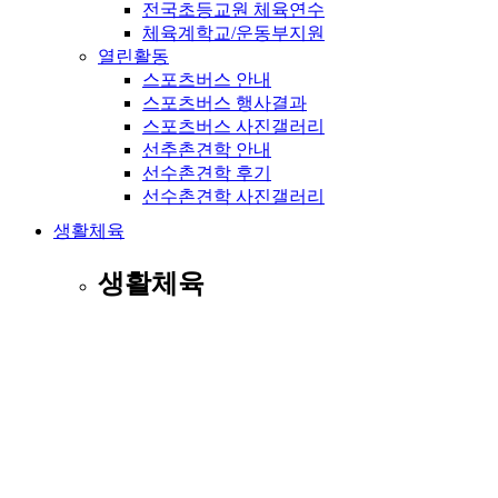
전국초등교원 체육연수
체육계학교/운동부지원
열린활동
스포츠버스 안내
스포츠버스 행사결과
스포츠버스 사진갤러리
선추촌견학 안내
선수촌견학 후기
선수촌견학 사진갤러리
생활체육
생활체육