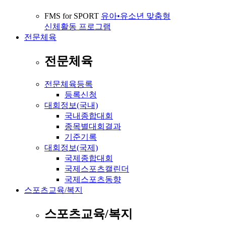
FMS for SPORT
유아•유소년 맞춤형
신체활동 프로그램
전문체육
전문체육
전문체육등록
등록신청
대회정보(국내)
국내종합대회
종목별대회결과
기준기록
대회정보(국제)
국제종합대회
국제스포츠캘린더
국제스포츠동향
스포츠교육/복지
스포츠교육/복지