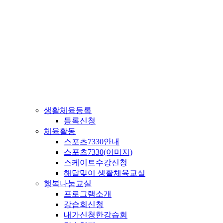
생활체육등록
등록신청
체육활동
스포츠7330안내
스포츠7330(이미지)
스케이트수강신청
해달맞이 생활체육교실
행복나눔교실
프로그램소개
강습회신청
내가신청한강습회