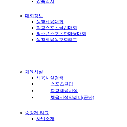
강습일지
대회정보
생활체육대회
학교스포츠클럽대회
청소년스포츠한마당대회
생활체육동호회리그
체육시설
체육시설검색
스포츠클럽
학교체육시설
체육시설알리미(공단)
승강제 리그
사업소개