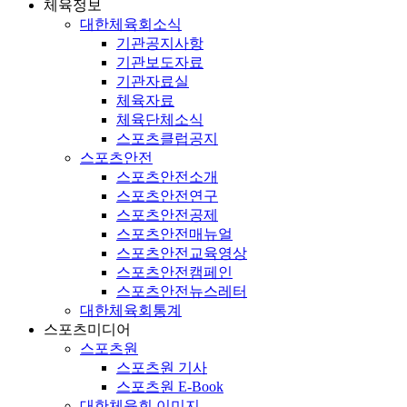
체육정보
대한체육회소식
기관공지사항
기관보도자료
기관자료실
체육자료
체육단체소식
스포츠클럽공지
스포츠안전
스포츠안전소개
스포츠안전연구
스포츠안전공제
스포츠안전매뉴얼
스포츠안전교육영상
스포츠안전캠페인
스포츠안전뉴스레터
대한체육회통계
스포츠미디어
스포츠원
스포츠원 기사
스포츠원 E-Book
대한체육회 이미지