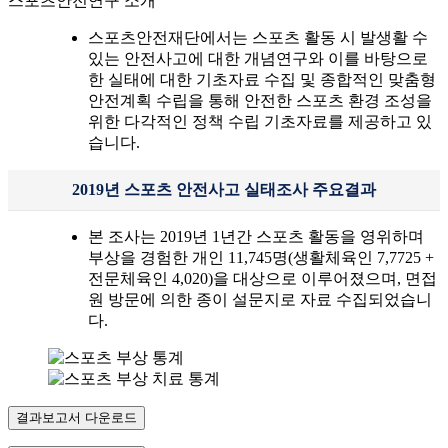
스포츠안전연구 소개
스포츠안전재단에서는 스포츠 활동 시 발생활 수
있는 안전사고에 대한 개념연구와 이를 바탕으로
한 실태에 대한 기초자료 수집 및 종합적인 맞춤형
안전계획 수립을 통해 안전한 스포츠 환경 조성을
위한 다각적인 정책 수립 기초자료를 제공하고 있
습니다.
2019년 스포츠 안전사고 실태조사 주요결과
본 조사는 2019년 1년간 스포츠 활동을 영위하며
부상을 경험한 개인 11,745명(생활체육인 7,7725 +
전문체육인 4,020)을 대상으로 이루어졌으며, 면접
원 방문에 의한 종이 설문지로 자료 수집되었습니
다.
결과보고서 다운로드