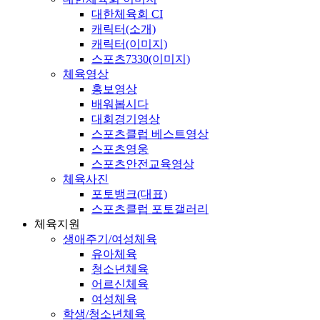
대한체육회 CI
캐릭터(소개)
캐릭터(이미지)
스포츠7330(이미지)
체육영상
홍보영상
배워봅시다
대회경기영상
스포츠클럽 베스트영상
스포츠영웅
스포츠안전교육영상
체육사진
포토뱅크(대표)
스포츠클럽 포토갤러리
체육지원
생애주기/여성체육
유아체육
청소년체육
어르신체육
여성체육
학생/청소년체육