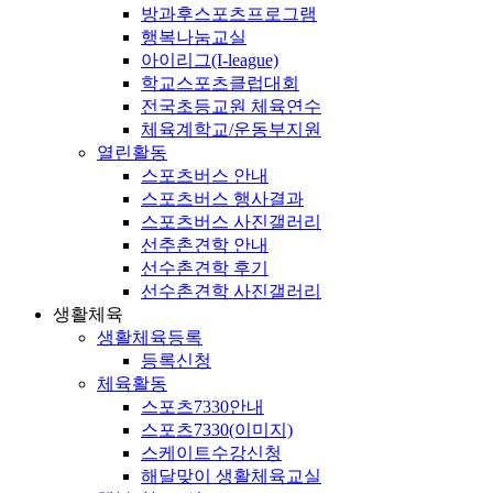
방과후스포츠프로그램
행복나눔교실
아이리그(I-league)
학교스포츠클럽대회
전국초등교원 체육연수
체육계학교/운동부지원
열린활동
스포츠버스 안내
스포츠버스 행사결과
스포츠버스 사진갤러리
선추촌견학 안내
선수촌견학 후기
선수촌견학 사진갤러리
생활체육
생활체육등록
등록신청
체육활동
스포츠7330안내
스포츠7330(이미지)
스케이트수강신청
해달맞이 생활체육교실