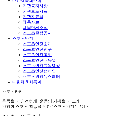
대한체육회소식
기관공지사항
기관보도자료
기관자료실
체육자료
체육단체소식
스포츠클럽공지
스포츠안전
스포츠안전소개
스포츠안전연구
스포츠안전공제
스포츠안전매뉴얼
스포츠안전교육영상
스포츠안전캠페인
스포츠안전뉴스레터
대한체육회통계
스포츠안전
운동을 더 안전하게! 운동의 기쁨을 더 크게
안전한 스포츠 활동을 위한 "스포츠안전" 콘텐츠